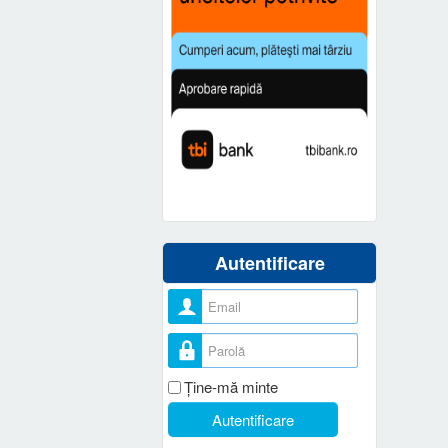
Autentificare
Nume utilizator
Parolă
Ţine-mă minte
Autentificare