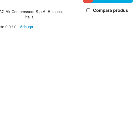
Compara produs
AC Air Compressors S.p.A, Bologna,
Italia
ta:
0.0
/
0
Adauga