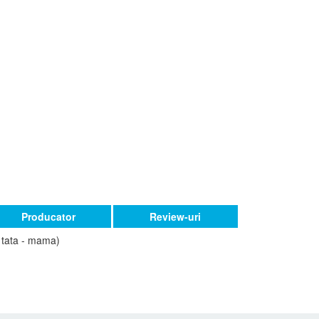
Producator
Review-uri
- tata - mama)