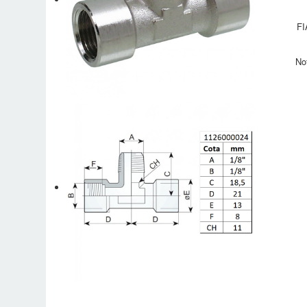
FI
No