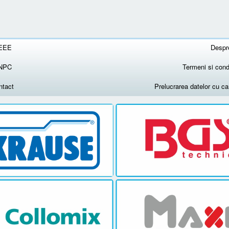
EEE
Despr
NPC
Termeni si condi
ntact
Prelucrarea datelor cu c