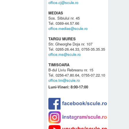
office.cj@scule.ro
MEDIAS
Sos. Sibiului nr. 45
Tel. 0369-44.57.66
office.medias@scule.ro
TARGU MURES
Str. Gheorghe Doja nr. 107
Tel. 0265-26.44.33, 0755-35.35.35
office.ms@scule.ro
TIMISOARA
B-dul Liviu Rebreanu nr. 15
Tel. 0256-47.80.64, 0755-07.22.10
office.tm@scule.ro
Luni-Vineri: 8:00-17:00