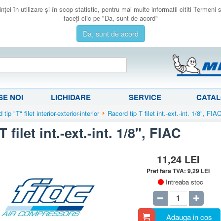
ţei în utilizare şi în scop statistic, pentru mai multe informatii cititi Termeni
faceţi clic pe "Da, sunt de acord"
Da, sunt de acord
E NOI
LICHIDARE
SERVICE
CATA
tip "T" filet interior-exterior-interior
Racord tip T filet int.-ext.-int. 1/8", FIA
 filet int.-ext.-int. 1/8", FIAC
11,24
LEI
Pret fara TVA:
9,29
LEI
Intreaba stoc
Adauga in cos