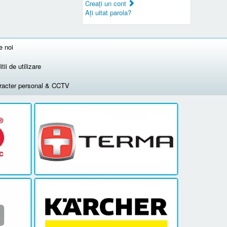
Creaţi un cont
Aţi uitat parola?
e noi
tii de utilizare
aracter personal & CCTV