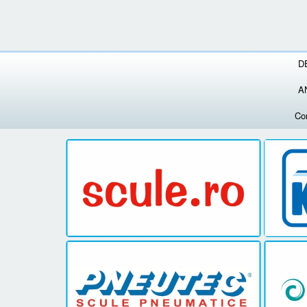
D
A
Co