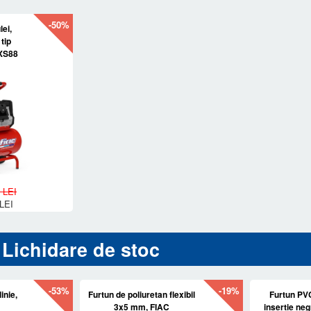
-50%
ei,
tip
XS88
 LEI
LEI
Lichidare de stoc
-53%
-19%
inie,
Furtun de poliuretan flexibil
Furtun PVC
3x5 mm, FIAC
insertie ne