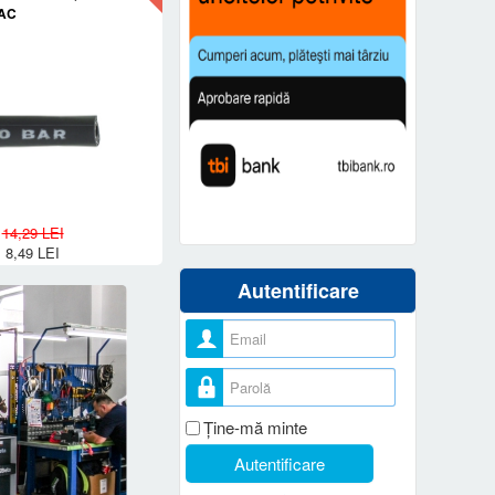
IAC
14,29 LEI
8,49 LEI
Autentificare
Nume utilizator
Parolă
Ţine-mă minte
Autentificare