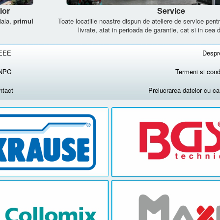
lor
Service
iala,
primul
Toate locatiile noastre dispun de ateliere de service pen
livrate, atat in perioada de garantie, cat si in cea 
EEE
Despr
NPC
Termeni si condi
ntact
Prelucrarea datelor cu c