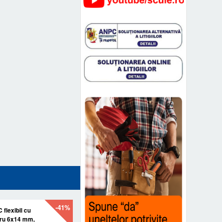
-41%
 flexibil cu
gru 6x14 mm,