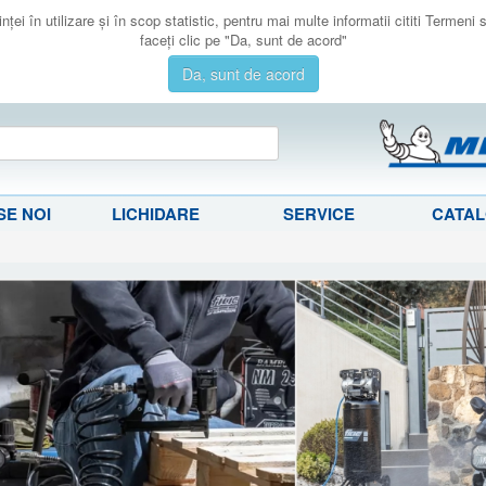
ţei în utilizare şi în scop statistic, pentru mai multe informatii cititi Termeni
faceţi clic pe "Da, sunt de acord"
Da, sunt de acord
E NOI
LICHIDARE
SERVICE
CATA