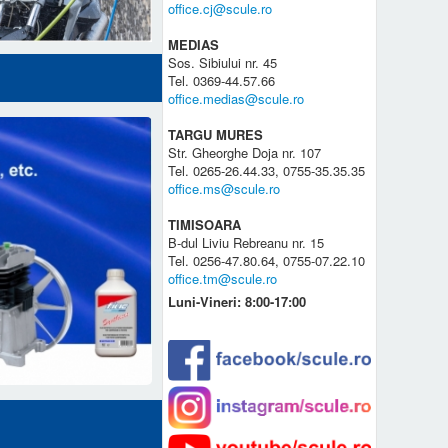
office.cj@scule.ro
MEDIAS
Sos. Sibiului nr. 45
Tel. 0369-44.57.66
office.medias@scule.ro
TARGU MURES
Str. Gheorghe Doja nr. 107
Tel. 0265-26.44.33, 0755-35.35.35
office.ms@scule.ro
TIMISOARA
B-dul Liviu Rebreanu nr. 15
Tel. 0256-47.80.64, 0755-07.22.10
office.tm@scule.ro
Luni-Vineri: 8:00-17:00