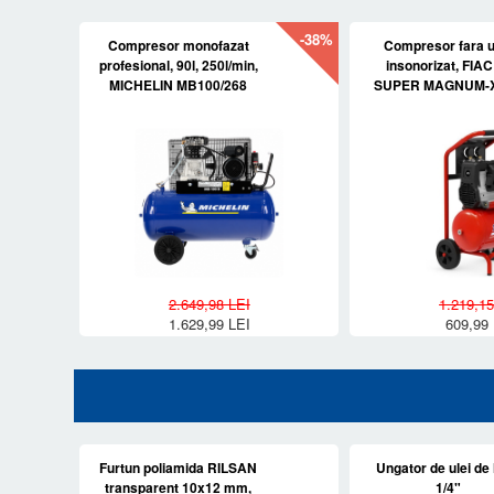
-38%
Compresor monofazat
Compresor fara ul
profesional, 90l, 250l/min,
insonorizat, FIAC 
MICHELIN MB100/268
SUPER MAGNUM-
2.649,98 LEI
1.219,15
1.629,99 LEI
609,99 
Furtun poliamida RILSAN
Ungator de ulei de l
transparent 10x12 mm,
1/4"