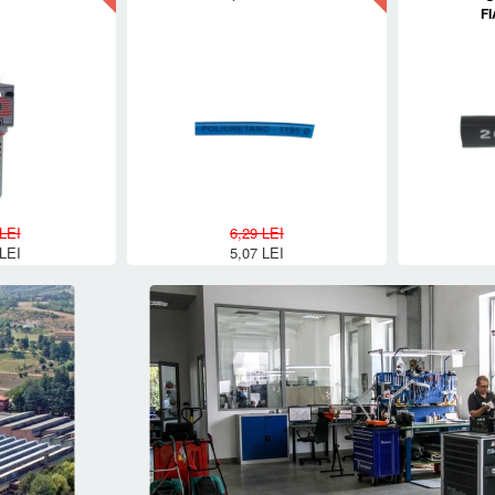
F
LEI
6,29 LEI
LEI
5,07 LEI