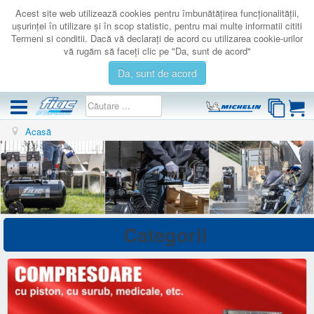
Acest site web utilizează cookies pentru îmbunătăţirea funcţionalităţii,
uşurinţei în utilizare şi în scop statistic, pentru mai multe informatii cititi
Termeni si conditii. Dacă vă declaraţi de acord cu utilizarea cookie-urilor
vă rugăm să faceţi clic pe "Da, sunt de acord"
Da, sunt de acord
Acasă
COMPRESOARE
ACCESORII
PRODUSE NOI
LICHIDARE
SERVICE
Categorii
CATALOAGE
CONTACT
AUTENTIFICARE