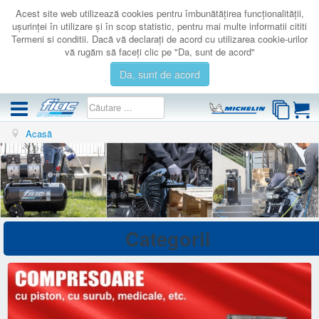
Acest site web utilizează cookies pentru îmbunătăţirea funcţionalităţii,
uşurinţei în utilizare şi în scop statistic, pentru mai multe informatii cititi
Termeni si conditii. Dacă vă declaraţi de acord cu utilizarea cookie-urilor
vă rugăm să faceţi clic pe "Da, sunt de acord"
Da, sunt de acord
Acasă
COMPRESOARE
ACCESORII
PRODUSE NOI
LICHIDARE
SERVICE
Categorii
CATALOAGE
CONTACT
AUTENTIFICARE