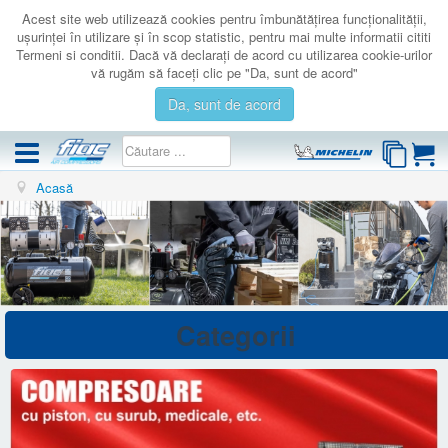
Acest site web utilizează cookies pentru îmbunătăţirea funcţionalităţii,
uşurinţei în utilizare şi în scop statistic, pentru mai multe informatii cititi
Termeni si conditii. Dacă vă declaraţi de acord cu utilizarea cookie-urilor
vă rugăm să faceţi clic pe "Da, sunt de acord"
Da, sunt de acord
Acasă
COMPRESOARE
ACCESORII
PRODUSE NOI
LICHIDARE
SERVICE
Categorii
CATALOAGE
CONTACT
AUTENTIFICARE