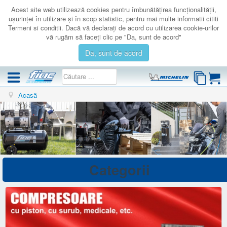
Acest site web utilizează cookies pentru îmbunătăţirea funcţionalităţii,
uşurinţei în utilizare şi în scop statistic, pentru mai multe informatii cititi
Termeni si conditii. Dacă vă declaraţi de acord cu utilizarea cookie-urilor
vă rugăm să faceţi clic pe "Da, sunt de acord"
Da, sunt de acord
Acasă
COMPRESOARE
ACCESORII
PRODUSE NOI
LICHIDARE
SERVICE
Categorii
CATALOAGE
CONTACT
AUTENTIFICARE