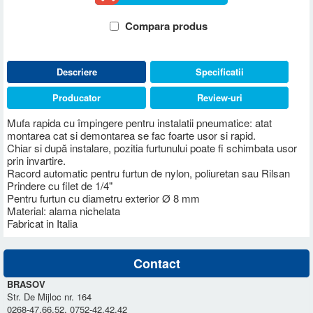
Compara produs
Descriere
Specificatii
Producator
Review-uri
Mufa rapida cu împingere pentru instalatii pneumatice: atat
montarea cat si demontarea se fac foarte usor si rapid.
Chiar si după instalare, pozitia furtunului poate fi schimbata usor
prin invartire.
Racord automatic pentru furtun de nylon, poliuretan sau Rilsan
Prindere cu filet de 1/4"
Pentru furtun cu diametru exterior Ø 8 mm
Material: alama nichelata
Fabricat in Italia
Contact
BRASOV
Str. De Mijloc nr. 164
0268-47.66.52, 0752-42.42.42