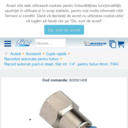
Acest site web utilizează cookies pentru îmbunătăţirea funcţionalităţii,
uşurinţei în utilizare şi în scop statistic, pentru mai multe informatii cititi
Termeni si conditii. Dacă vă declaraţi de acord cu utilizarea cookie-urilor
vă rugăm să faceţi clic pe "Da, sunt de acord"
Da, sunt de acord
Acasă
Accesorii
Cuple rapide
COMPRESOARE
Racorduri automate pentru furtun
Racord automat push-in drept, filet int. 1/4", pentru furtun 8mm, FIAC
ACCESORII
PRODUSE NOI
Cod comanda:
802001406
LICHIDARE
SERVICE
CATALOAGE
CONTACT
AUTENTIFICARE