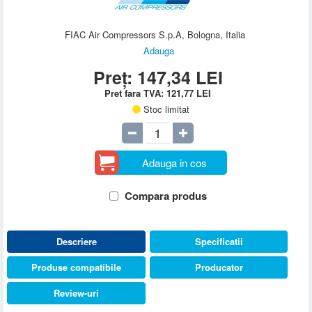
FIAC Air Compressors S.p.A, Bologna, Italia
Adauga
Preț:
147,34
LEI
Pret fara TVA:
121,77
LEI
Stoc limitat
Adauga in cos
Compara produs
Descriere
Specificatii
Produse compatibile
Producator
Review-uri