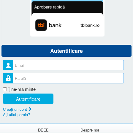
Autentificare
Nume utilizator
Parolă
Ţine-mă minte
Autentificare
Creaţi un cont
Aţi uitat parola?
DEEE
Despre noi