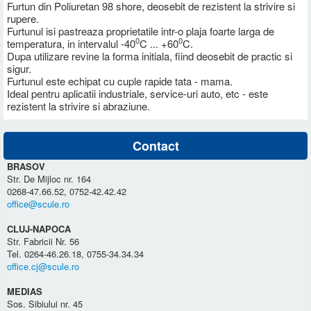
Furtun din Poliuretan 98 shore, deosebit de rezistent la strivire si
rupere.
Furtunul isi pastreaza proprietatile intr-o plaja foarte larga de
0
0
temperatura, in intervalul -40
C ... +60
C.
Dupa utilizare revine la forma initiala, fiind deosebit de practic si
sigur.
Furtunul este echipat cu cuple rapide tata - mama.
Ideal pentru aplicatii industriale, service-uri auto, etc - este
rezistent la strivire si abraziune.
Contact
BRASOV
Str. De Mijloc nr. 164
0268-47.66.52, 0752-42.42.42
office@scule.ro
CLUJ-NAPOCA
Str. Fabricii Nr. 56
Tel. 0264-46.26.18, 0755-34.34.34
office.cj@scule.ro
MEDIAS
Sos. Sibiului nr. 45