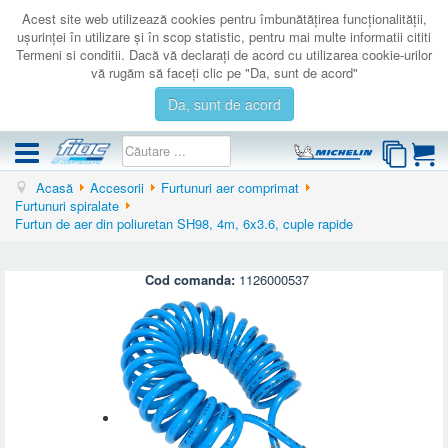
Acest site web utilizează cookies pentru îmbunătăţirea funcţionalităţii,
uşurinţei în utilizare şi în scop statistic, pentru mai multe informatii cititi
Termeni si conditii. Dacă vă declaraţi de acord cu utilizarea cookie-urilor
vă rugăm să faceţi clic pe "Da, sunt de acord"
Da, sunt de acord
Acasă
Accesorii
Furtunuri aer comprimat
COMPRESOARE
Furtunuri spiralate
Furtun de aer din poliuretan SH98, 4m, 6x3.6, cuple rapide
ACCESORII
PRODUSE NOI
Cod comanda:
1126000537
LICHIDARE
SERVICE
CATALOAGE
CONTACT
AUTENTIFICARE