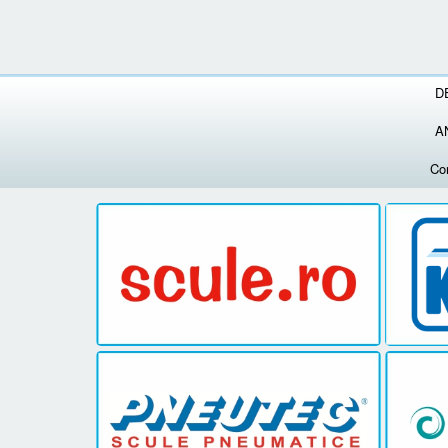
D
A
Co