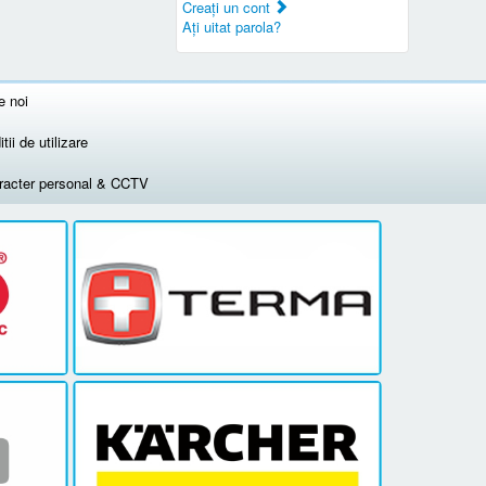
Creaţi un cont
Aţi uitat parola?
e noi
tii de utilizare
aracter personal & CCTV