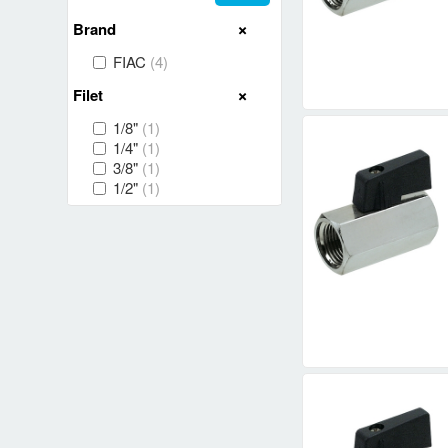
Brand
FIAC
(4)
Filet
1/8"
(1)
1/4"
(1)
3/8"
(1)
1/2"
(1)