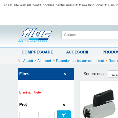
Acest site web utilizează cookies pentru îmbunătăţirea funcţionalităţii, uşurin
COMPRESOARE
ACCESORII
PRODUS
Acasă
Accesorii
Racorduri pentru aer comprimat
Robinet
Sortare dupa:
Filtre
Elimina filtrele
Preț
-