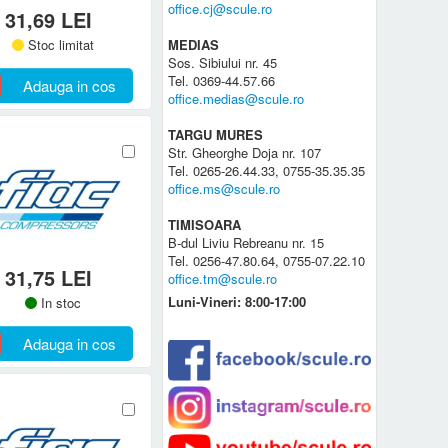
office.cj@scule.ro
31,69 LEI
MEDIAS
Stoc limitat
Sos. Sibiului nr. 45
Tel. 0369-44.57.66
Adauga in cos
office.medias@scule.ro
TARGU MURES
Str. Gheorghe Doja nr. 107
Tel. 0265-26.44.33, 0755-35.35.35
office.ms@scule.ro
TIMISOARA
B-dul Liviu Rebreanu nr. 15
Tel. 0256-47.80.64, 0755-07.22.10
31,75 LEI
office.tm@scule.ro
Luni-Vineri: 8:00-17:00
In stoc
Adauga in cos