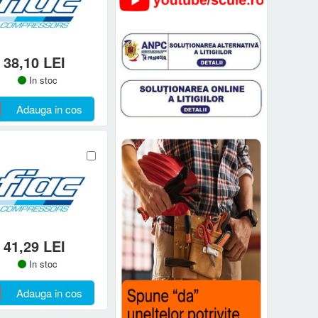
38,10 LEI
In stoc
Adauga in cos
41,29 LEI
In stoc
Adauga in cos