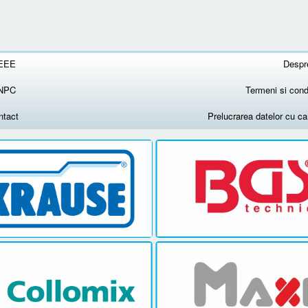
EEE
Despr
NPC
Termeni si condi
ntact
Prelucrarea datelor cu c