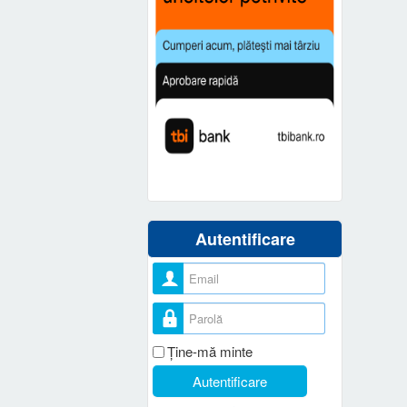
Autentificare
Nume utilizator
Parolă
Ţine-mă minte
Autentificare