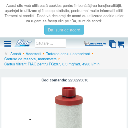
Acest site web utilizează cookies pentru îmbunătăţirea funcţionalităţii,
uşurinţei în utilizare şi în scop statistic, pentru mai multe informatii cititi
Termeni si conditii. Dacă vă declaraţi de acord cu utilizarea cookie-urilor
vă rugăm să faceţi clic pe "Da, sunt de acord"
Da, sunt de acord
Acasă
Accesorii
Tratarea aerului comprimat
COMPRESOARE
Cartuse de rezerva, manometre
Cartus filtrant FIAC pentru FG297, 0.3 mg/m3, 4980 l/min
ACCESORII
PRODUSE NOI
Cod comanda:
2258293610
LICHIDARE
SERVICE
CATALOAGE
CONTACT
AUTENTIFICARE