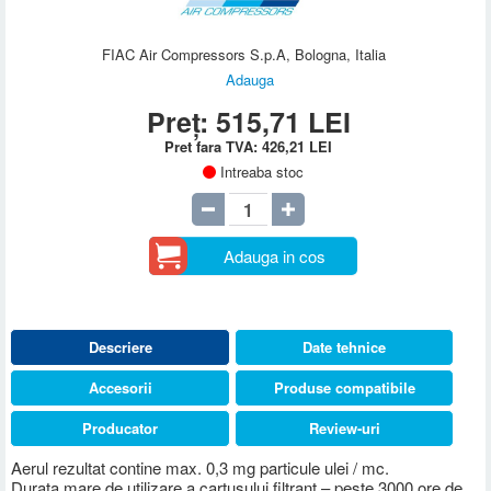
FIAC Air Compressors S.p.A, Bologna, Italia
Adauga
Preț:
515,71
LEI
Pret fara TVA:
426,21
LEI
Intreaba stoc
Adauga in cos
Descriere
Date tehnice
Accesorii
Produse compatibile
Producator
Review-uri
Aerul rezultat contine max. 0,3 mg particule ulei / mc.
Durata mare de utilizare a cartusului filtrant – peste 3000 ore de