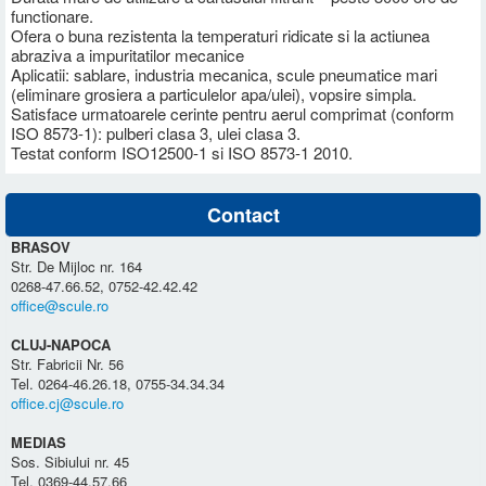
functionare.
Ofera o buna rezistenta la temperaturi ridicate si la actiunea
abraziva a impuritatilor mecanice
Aplicatii: sablare, industria mecanica, scule pneumatice mari
(eliminare grosiera a particulelor apa/ulei), vopsire simpla.
Satisface urmatoarele cerinte pentru aerul comprimat (conform
ISO 8573-1): pulberi clasa 3, ulei clasa 3.
Testat conform ISO12500-1 si ISO 8573-1 2010.
Contact
BRASOV
Str. De Mijloc nr. 164
0268-47.66.52, 0752-42.42.42
office@scule.ro
CLUJ-NAPOCA
Str. Fabricii Nr. 56
Tel. 0264-46.26.18, 0755-34.34.34
office.cj@scule.ro
MEDIAS
Sos. Sibiului nr. 45
Tel. 0369-44.57.66