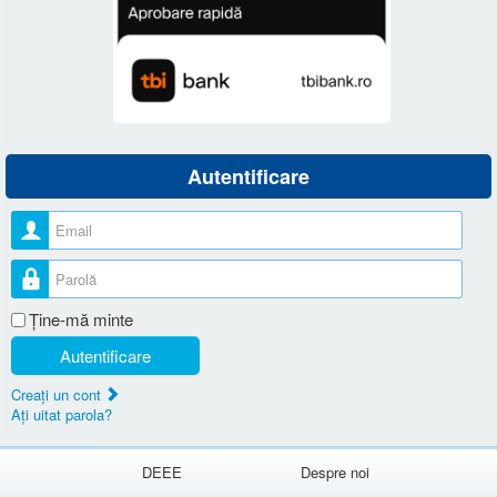
Autentificare
Nume utilizator
Parolă
Ţine-mă minte
Autentificare
Creaţi un cont
Aţi uitat parola?
DEEE
Despre noi