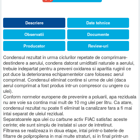
Descriere
Date tehnice
Observatii
Documente
Producator
Review-uri
Condensul rezultat in urma ciclurilor repetate de comprimare-
destindere a aerului, condens datorat umiditatii naturale a aerului,
trebuie indepartat pentru a preveni oxidarea si aparitia ruginii ce
pot duce la deteriorarea echipamentelor care folosesc aerul
comprimat. Condensul eliminat contine si urme de ulei (daca
aerul comprimat a fost produs intr-un compresor cu ungere cu
ulei).
Conform normelor europene de prevenire a poluarii, apa reziduala
nu are voie sa contina mai mult de 10 mg ulei per litru. Ca atare,
condensul rezultat nu poate fi eliminat la canalizare fara a fi mai
intai separat de uleiul rezidual.
Separatoarele apa ulei cu carbune activ FIAC satisfac aceste
cerinte; ele sunt simplu de instalat si usor de intretinut.
Filtrarea se realizeaza in doua etape, intai printr-o baterie de
filtarre de polipropilena in mai multe straturi, si in final printr-un