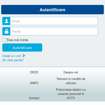
Autentificare
Nume utilizator
Parolă
Ţine-mă minte
Autentificare
Creaţi un cont
Aţi uitat parola?
DEEE
Despre noi
Termeni si conditii de
ANPC
utilizare
Prelucrarea datelor cu
caracter personal &
Contact
CCTV