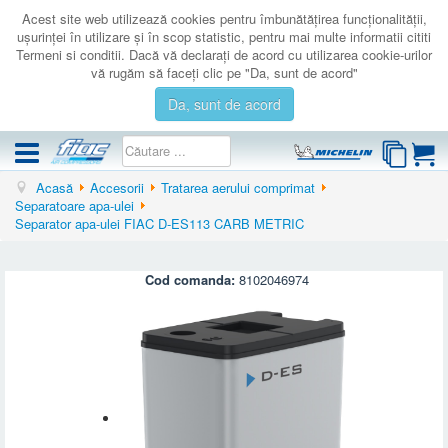
Acest site web utilizează cookies pentru îmbunătăţirea funcţionalităţii,
uşurinţei în utilizare şi în scop statistic, pentru mai multe informatii cititi
Termeni si conditii. Dacă vă declaraţi de acord cu utilizarea cookie-urilor
vă rugăm să faceţi clic pe "Da, sunt de acord"
Da, sunt de acord
Acasă
Accesorii
Tratarea aerului comprimat
COMPRESOARE
Separatoare apa-ulei
Separator apa-ulei FIAC D-ES113 CARB METRIC
ACCESORII
PRODUSE NOI
Cod comanda:
8102046974
LICHIDARE
SERVICE
CATALOAGE
CONTACT
AUTENTIFICARE