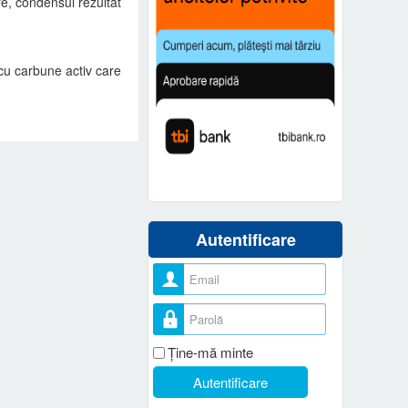
e, condensul rezultat
u cu carbune activ care
Autentificare
Nume utilizator
Parolă
Ţine-mă minte
Autentificare