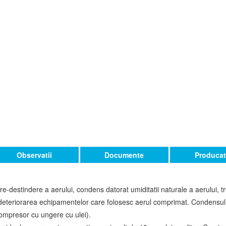
Observatii
Documente
Producat
e-destindere a aerului, condens datorat umiditatii naturale a aerului, t
a deteriorarea echipamentelor care folosesc aerul comprimat. Condensul 
compresor cu ungere cu ulei).