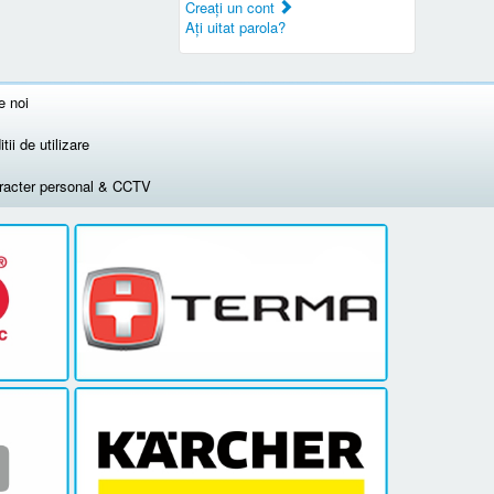
Creaţi un cont
Aţi uitat parola?
e noi
tii de utilizare
aracter personal & CCTV