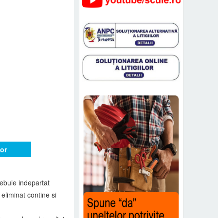
or
rebuie indepartat
eliminat contine si