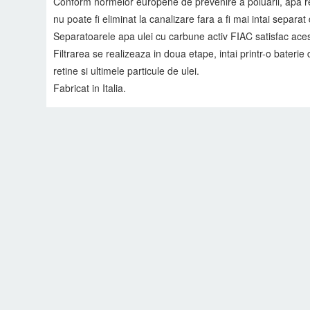
Conform normelor europene de prevenire a poluarii, apa rez
nu poate fi eliminat la canalizare fara a fi mai intai separat 
Separatoarele apa ulei cu carbune activ FIAC satisfac aceste
Filtrarea se realizeaza in doua etape, intai printr-o baterie d
retine si ultimele particule de ulei.
Fabricat in Italia.