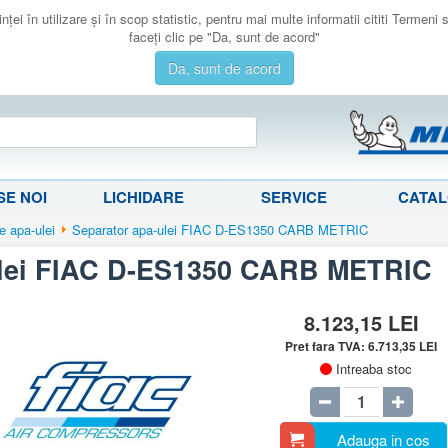
ţei în utilizare şi în scop statistic, pentru mai multe informatii cititi Termeni
faceţi clic pe "Da, sunt de acord"
Da, sunt de acord
E NOI
LICHIDARE
SERVICE
CATA
e apa-ulei
Separator apa-ulei FIAC D-ES1350 CARB METRIC
ulei FIAC D-ES1350 CARB METRIC
8.123,15
LEI
Pret fara TVA:
6.713,35
LEI
Intreaba stoc
Adauga in cos