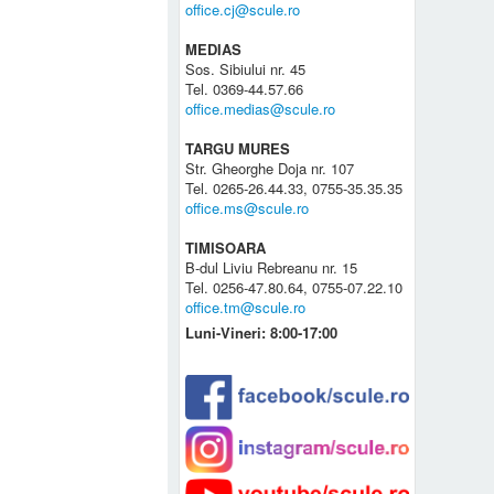
office.cj@scule.ro
MEDIAS
Sos. Sibiului nr. 45
Tel. 0369-44.57.66
office.medias@scule.ro
TARGU MURES
Str. Gheorghe Doja nr. 107
Tel. 0265-26.44.33, 0755-35.35.35
office.ms@scule.ro
TIMISOARA
B-dul Liviu Rebreanu nr. 15
Tel. 0256-47.80.64, 0755-07.22.10
office.tm@scule.ro
Luni-Vineri: 8:00-17:00