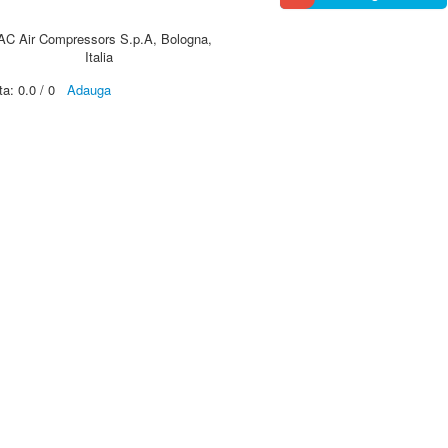
AC Air Compressors S.p.A, Bologna,
Italia
ta:
0.0
/
0
Adauga