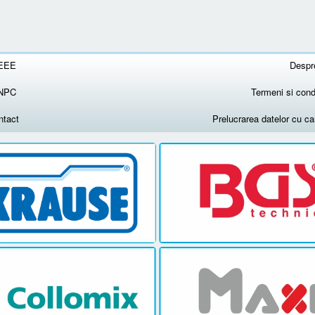
EEE
Despr
NPC
Termeni si condi
ntact
Prelucrarea datelor cu c