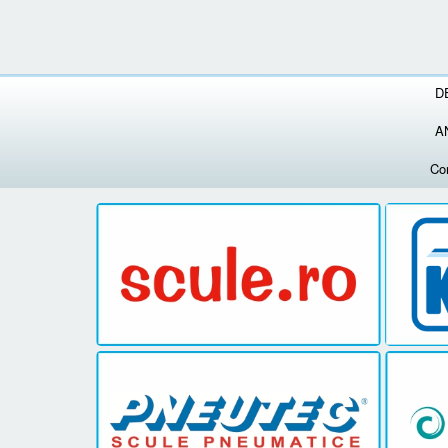
D
A
Co