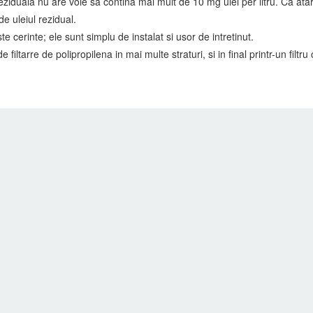
iduala nu are voie sa contina mai mult de 10 mg ulei per litru. Ca atar
de uleiul rezidual.
 cerinte; ele sunt simplu de instalat si usor de intretinut.
e filtarre de polipropilena in mai multe straturi, si in final printr-un filtr