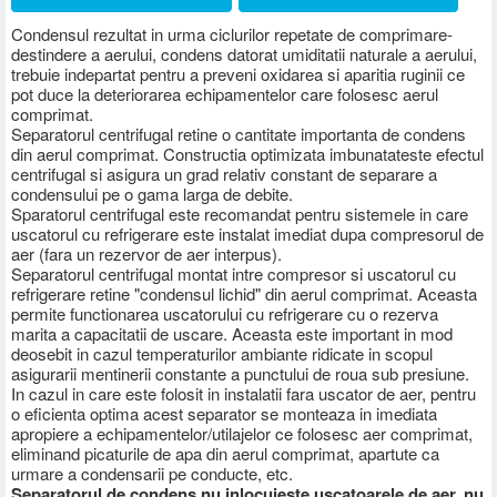
Condensul rezultat in urma ciclurilor repetate de comprimare-
destindere a aerului, condens datorat umiditatii naturale a aerului,
trebuie indepartat pentru a preveni oxidarea si aparitia ruginii ce
pot duce la deteriorarea echipamentelor care folosesc aerul
comprimat.
Separatorul centrifugal retine o cantitate importanta de condens
din aerul comprimat. Constructia optimizata imbunatateste efectul
centrifugal si asigura un grad relativ constant de separare a
condensului pe o gama larga de debite.
Sparatorul centrifugal este recomandat pentru sistemele in care
uscatorul cu refrigerare este instalat imediat dupa compresorul de
aer (fara un rezervor de aer interpus).
Separatorul centrifugal montat intre compresor si uscatorul cu
refrigerare retine "condensul lichid" din aerul comprimat. Aceasta
permite functionarea uscatorului cu refrigerare cu o rezerva
marita a capacitatii de uscare. Aceasta este important in mod
deosebit in cazul temperaturilor ambiante ridicate in scopul
asigurarii mentinerii constante a punctului de roua sub presiune.
In cazul in care este folosit in instalatii fara uscator de aer, pentru
o eficienta optima acest separator se monteaza in imediata
apropiere a echipamentelor/utilajelor ce folosesc aer comprimat,
eliminand
picaturile de apa din aerul comprimat, apartute ca
urmare a condensarii pe conducte, etc.
Separatorul de condens nu inlocuieste uscatoarele de aer, nu