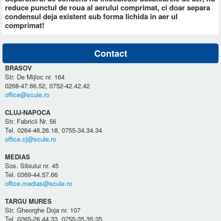
reduce punctul de roua al aerului comprimat, ci doar separa
condensul deja existent sub forma lichida in aer ul
comprimat!
Contact
BRASOV
Str. De Mijloc nr. 164
0268-47.66.52, 0752-42.42.42
office@scule.ro
CLUJ-NAPOCA
Str. Fabricii Nr. 56
Tel. 0264-46.26.18, 0755-34.34.34
office.cj@scule.ro
MEDIAS
Sos. Sibiului nr. 45
Tel. 0369-44.57.66
office.medias@scule.ro
TARGU MURES
Str. Gheorghe Doja nr. 107
Tel. 0265-26.44.33, 0755-35.35.35