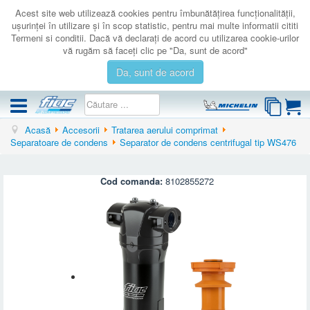
Acest site web utilizează cookies pentru îmbunătăţirea funcţionalităţii,
uşurinţei în utilizare şi în scop statistic, pentru mai multe informatii cititi
Termeni si conditii. Dacă vă declaraţi de acord cu utilizarea cookie-urilor
vă rugăm să faceţi clic pe "Da, sunt de acord"
Da, sunt de acord
Acasă
Accesorii
Tratarea aerului comprimat
COMPRESOARE
Separatoare de condens
Separator de condens centrifugal tip WS476
ACCESORII
PRODUSE NOI
Cod comanda:
8102855272
LICHIDARE
SERVICE
CATALOAGE
CONTACT
AUTENTIFICARE