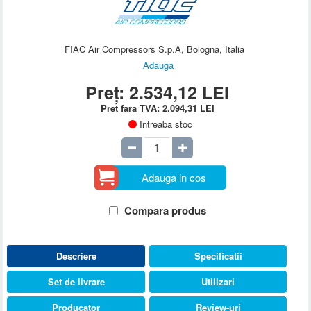
FIAC Air Compressors S.p.A, Bologna, Italia
Adauga
Preț:
2.534,12
LEI
Pret fara TVA:
2.094,31
LEI
Intreaba stoc
Adauga in cos
Compara produs
Descriere
Specificatii
Set de livrare
Utilizari
Producator
Review-uri