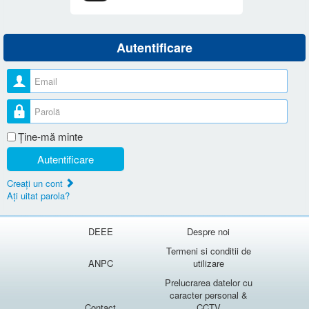
Autentificare
Nume utilizator
Parolă
Ţine-mă minte
Autentificare
Creaţi un cont
Aţi uitat parola?
DEEE
Despre noi
Termeni si conditii de
ANPC
utilizare
Prelucrarea datelor cu
caracter personal &
Contact
CCTV