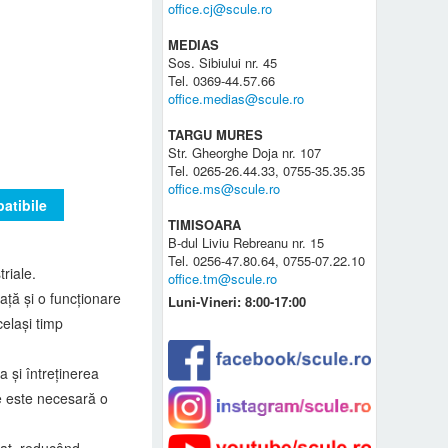
office.cj@scule.ro
MEDIAS
Sos. Sibiului nr. 45
Tel. 0369-44.57.66
office.medias@scule.ro
TARGU MURES
Str. Gheorghe Doja nr. 107
Tel. 0265-26.44.33, 0755-35.35.35
office.ms@scule.ro
atibile
TIMISOARA
B-dul Liviu Rebreanu nr. 15
Tel. 0256-47.80.64, 0755-07.22.10
riale.
office.tm@scule.ro
ață și o funcționare
Luni-Vineri: 8:00-17:00
celași timp
 și întreținerea
are este necesară o
mat, reducând