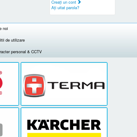
Creaţi un cont
Aţi uitat parola?
e noi
tii de utilizare
aracter personal & CCTV