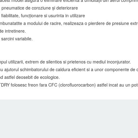
le pneumatice de coroziune și deteriorare
iabilitate, funcționare si usurinta in utilizare
imbunatatite a modului de racire, realizeaza o pierdere de presiune ext
e intretinere.
arcini variabile.
mpul utilizarii, extrem de silentios si prietenos cu mediul inconjurator.
u ajutorul schimbatorului de caldura eficient si a unor componente de c
nd astfel deosebit de ecologice.
RY folosesc freon fara CFC (clorofluorocarbon) astfel incat au un pote