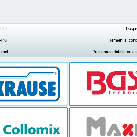
EEE
Despr
NPC
Termeni si condi
ntact
Prelucrarea datelor cu c