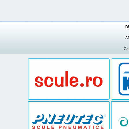
D
A
Co