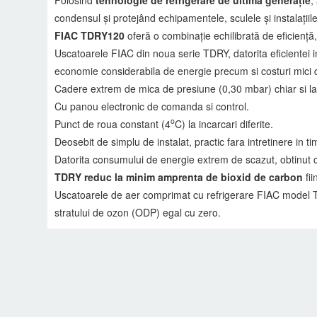
condensul și protejând echipamentele, sculele și instalații
FIAC TDRY120
oferă o combinație echilibrată de eficiență, f
Uscatoarele FIAC din noua serie TDRY, datorita eficientei 
economie considerabila de energie precum si costuri mici d
Cadere extrem de mica de presiune (0,30 mbar) chiar si la s
Cu panou electronic de comanda si control.
o
Punct de roua constant (4
C) la incarcari diferite.
Deosebit de simplu de instalat, practic fara intretinere in ti
Datorita consumului de energie extrem de scazut, obtinut c
TDRY reduc la minim amprenta de bioxid de carbon
fii
Uscatoarele de aer comprimat cu refrigerare FIAC model TD
stratului de ozon (ODP) egal cu zero.