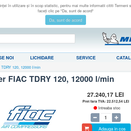
ţei în utilizare şi în scop statistic, pentru mai multe informatii cititi Termeni
faceţi clic pe "Da, sunt de acord"
Da, sunt de acord
E NOI
LICHIDARE
SERVICE
CATA
C TDRY 120, 12000 l/min
er FIAC TDRY 120, 12000 l/min
27.240,17
LEI
Pret fara TVA:
22.512,54
LEI
Intreaba stoc
Adauga in cos