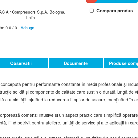
Compara produs
AC Air Compressors S.p.A, Bologna,
Italia
ta:
0.0
/
0
Adauga
Observatii
Documente
Produse comp
, concepută pentru performanțe constante în medii profesionale și indust
rucție solidă și componente de calitate care susțin o durată lungă de vi
ntă a umidității, ajutând la reducerea timpilor de uscare, menținând în a
rporează comenzi intuitive și un aspect practic care simplifică operarea
ă, fiind potrivit pentru ateliere, unități de service și alte aplicații în c
 acest model asigură o eliminare eficientă a umidității din aerul compri