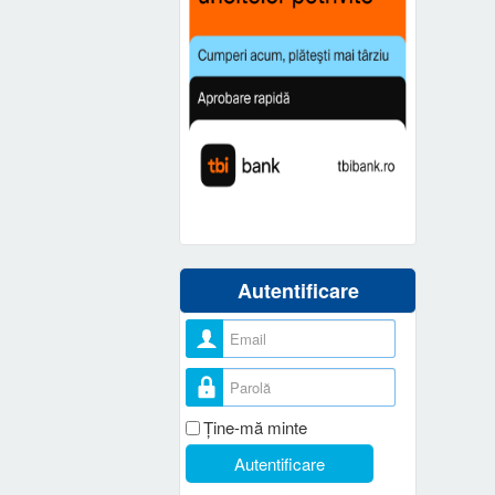
Autentificare
Nume utilizator
Parolă
Ţine-mă minte
Autentificare