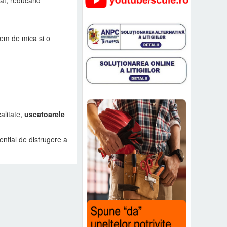
rem de mica si o
alitate,
uscatoarele
ntial de distrugere a