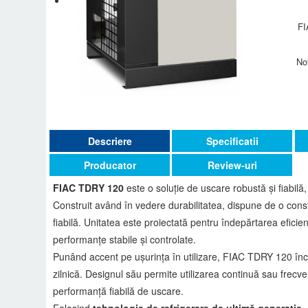
FI
No
Descriere
Specificatii
Producator
Review-uri
FIAC TDRY 120
este o soluție de uscare robustă și fiabilă
Construit având în vedere durabilitatea, dispune de o const
fiabilă. Unitatea este proiectată pentru îndepărtarea eficie
performanțe stabile și controlate.
Punând accent pe ușurința în utilizare, FIAC TDRY 120 înco
zilnică. Designul său permite utilizarea continuă sau frecvent
performanță fiabilă de uscare.
Folosind
tehnologie de refrigerare de ultimă generație
,