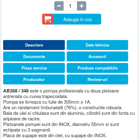
Adauga in cos
Descriere
Date tehnice
Documente
Accesorii
Piese service
Produse compatibile
Producator
Review-uri
AB268 / 348
este o pompa profesionala cu doua pistoane
antrenata cu curea trapezoidala.
Pompa se livreaza cu fulie de 300mm x 1A.
Are un randament îmbunatatit (76%), o constructie robusta.
Baia de ulei si chiulasa sunt din aluminiu, cilindrii sunt din fonta cu
aripioare de racire.
Pistoanele pompei sunt din INOX, diametru 55mm si sunt
echipate cu 3 segmenti.
Placa de supape este din otel, cu supape din INOX.