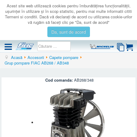
Acest site web utilizează cookies pentru îmbunătăţirea funcţionalităţii,
uşurinţei în utilizare şi în scop statistic, pentru mai multe informatii cititi
Termeni si conditii. Dacă vă declaraţi de acord cu utilizarea cookie-urilor
vă rugăm să faceţi clic pe "Da, sunt de acord"
Da, sunt de acord
Acasă
Accesorii
Capete pompare
COMPRESOARE
Grup pompare FIAC AB268 / AB348
ACCESORII
PRODUSE NOI
Cod comanda:
AB268/348
LICHIDARE
SERVICE
CATALOAGE
CONTACT
AUTENTIFICARE