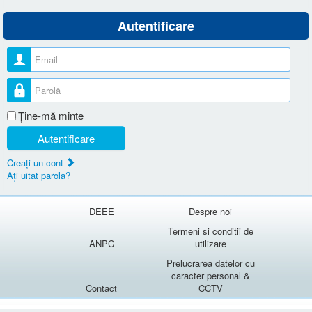
Autentificare
Nume utilizator
Parolă
Ţine-mă minte
Autentificare
Creaţi un cont
Aţi uitat parola?
DEEE
Despre noi
Termeni si conditii de
ANPC
utilizare
Prelucrarea datelor cu
caracter personal &
Contact
CCTV