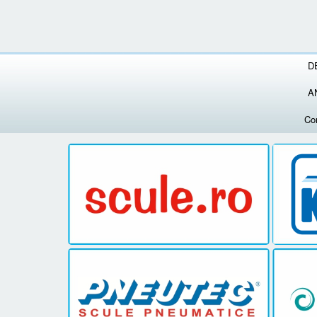
D
A
Co