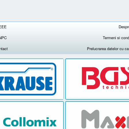
EEE
Despr
NPC
Termeni si condi
ntact
Prelucrarea datelor cu c