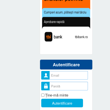
Autentificare
Nume utilizator
Parolă
Ţine-mă minte
Autentificare