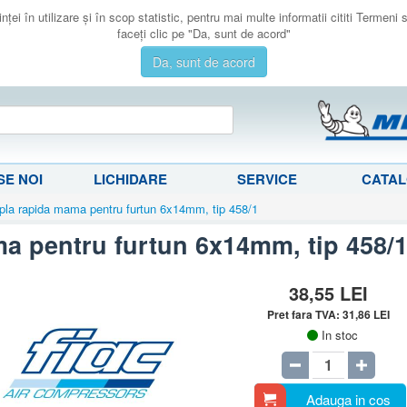
ţei în utilizare şi în scop statistic, pentru mai multe informatii cititi Termeni
faceţi clic pe "Da, sunt de acord"
Da, sunt de acord
E NOI
LICHIDARE
SERVICE
CATA
pla rapida mama pentru furtun 6x14mm, tip 458/1
a pentru furtun 6x14mm, tip 458/
38,55
LEI
Pret fara TVA:
31,86
LEI
In stoc
Adauga in cos