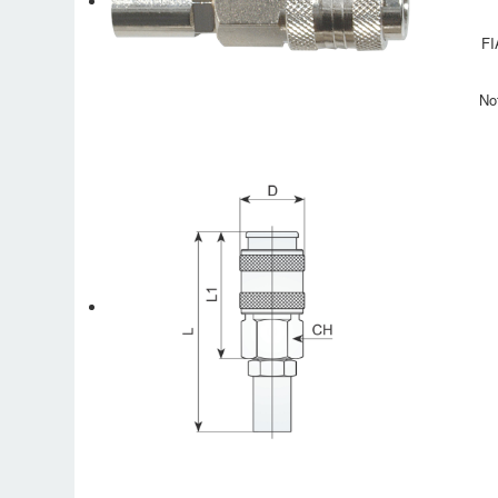
FI
No