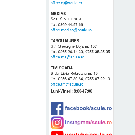
office.cj@scule.ro
MEDIAS
Sos. Sibiului nr. 45
Tel. 0369-44.57.66
office.medias@scule.ro
TARGU MURES
Str. Gheorghe Doja nr. 107
Tel. 0265-26.44.33, 0755-35.35.35
office.ms@scule.ro
TIMISOARA
B-dul Liviu Rebreanu nr. 15
Tel. 0256-47.80.64, 0755-07.22.10
office.tm@scule.ro
Luni-Vineri: 8:00-17:00