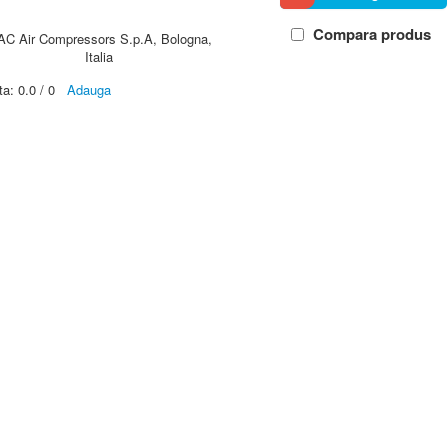
Compara produs
AC Air Compressors S.p.A, Bologna,
Italia
ta:
0.0
/
0
Adauga