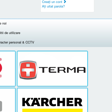
Creaţi un cont
Aţi uitat parola?
e noi
tii de utilizare
aracter personal & CCTV