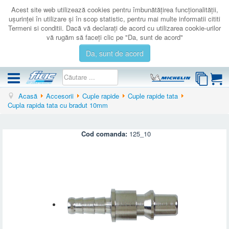
Acest site web utilizează cookies pentru îmbunătăţirea funcţionalităţii,
uşurinţei în utilizare şi în scop statistic, pentru mai multe informatii cititi
Termeni si conditii. Dacă vă declaraţi de acord cu utilizarea cookie-urilor
vă rugăm să faceţi clic pe "Da, sunt de acord"
Da, sunt de acord
Acasă
Accesorii
Cuple rapide
Cuple rapide tata
COMPRESOARE
Cupla rapida tata cu bradut 10mm
ACCESORII
PRODUSE NOI
Cod comanda:
125_10
LICHIDARE
SERVICE
CATALOAGE
CONTACT
AUTENTIFICARE