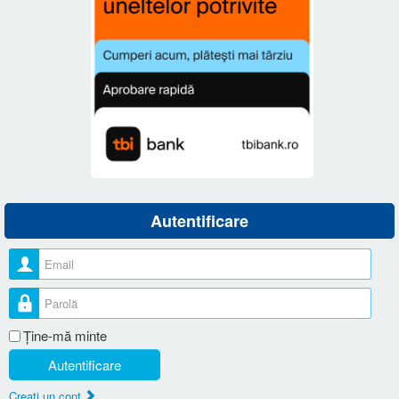
Autentificare
Nume utilizator
Parolă
Ţine-mă minte
Autentificare
Creaţi un cont