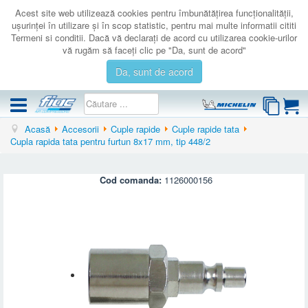
Acest site web utilizează cookies pentru îmbunătăţirea funcţionalităţii,
uşurinţei în utilizare şi în scop statistic, pentru mai multe informatii cititi
Termeni si conditii. Dacă vă declaraţi de acord cu utilizarea cookie-urilor
vă rugăm să faceţi clic pe "Da, sunt de acord"
Da, sunt de acord
Acasă
Accesorii
Cuple rapide
Cuple rapide tata
COMPRESOARE
Cupla rapida tata pentru furtun 8x17 mm, tip 448/2
ACCESORII
PRODUSE NOI
Cod comanda:
1126000156
LICHIDARE
SERVICE
CATALOAGE
CONTACT
AUTENTIFICARE