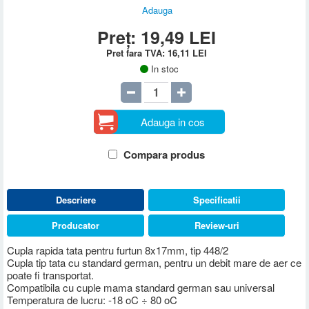
Adauga
Preț:
19,49
LEI
Pret fara TVA:
16,11
LEI
In stoc
Adauga in cos
Compara produs
Descriere
Specificatii
Producator
Review-uri
Cupla rapida tata pentru furtun 8x17mm, tip 448/2
Cupla tip tata cu standard german, pentru un debit mare de aer ce
poate fi transportat.
Compatibila cu cuple mama standard german sau universal
Temperatura de lucru: -18 oC ÷ 80 oC