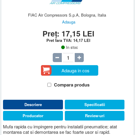
FIAC Air Compressors S.p.A, Bologna, Italia
Adauga
Preț:
17,15
LEI
Pret fara TVA:
14,17
LEI
In stoc
Adauga in cos
Compara produs
Descriere
Specificatii
Producator
Review-uri
Mufa rapida cu impingere pentru instalatii pneumatice; atat
montarea cat si demontarea se fac foarte usor si rapid.