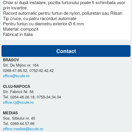
Chiar si după instalare, pozitia furtunului poate fi schimbata usor
prin invartire.
Racord automatic pentru furtun de nylon, poliuretan sau Rilsan
Tip cruce, cu patru racorduri automate
Pentru furtun cu diametru exterior Ø 6 mm
Material: compozit
Fabricat in Italia
Contact
BRASOV
Str. De Mijloc nr. 164
0268-47.66.52, 0752-42.42.42
office@scule.ro
CLUJ-NAPOCA
Str. Fabricii Nr. 56
Tel. 0264-46.26.18, 0755-34.34.34
office.cj@scule.ro
MEDIAS
Sos. Sibiului nr. 45
Tel. 0369-44.57.66
office.medias@scule.ro