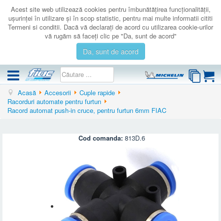
Acest site web utilizează cookies pentru îmbunătăţirea funcţionalităţii,
uşurinţei în utilizare şi în scop statistic, pentru mai multe informatii cititi
Termeni si conditii. Dacă vă declaraţi de acord cu utilizarea cookie-urilor
vă rugăm să faceţi clic pe "Da, sunt de acord"
Da, sunt de acord
Acasă
Accesorii
Cuple rapide
COMPRESOARE
Racorduri automate pentru furtun
Racord automat push-in cruce, pentru furtun 6mm FIAC
ACCESORII
PRODUSE NOI
Cod comanda:
813D.6
LICHIDARE
SERVICE
CATALOAGE
CONTACT
AUTENTIFICARE