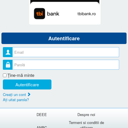
Autentificare
Nume utilizator
Parolă
Ţine-mă minte
Autentificare
Creaţi un cont
Aţi uitat parola?
DEEE
Despre noi
Termeni si conditii de
ANPC
utilizare