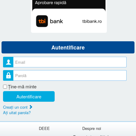
Autentificare
Nume utilizator
Parolă
Ţine-mă minte
Autentificare
Creaţi un cont
Aţi uitat parola?
DEEE
Despre noi