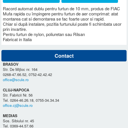
Racord automat dublu pentru furtun de 10 mm, produs de FIAC
Mufa rapida cu împingere pentru furtun de aer comprimat: atat
montarea cat si demontarea se fac foarte usor si rapid.
Chiar si după instalare, pozitia furtunului poate fi schimbata usor
prin invartire.
Pentru furtun de nylon, poliuretan sau Rilsan
Fabricat in Italia
Contact
BRASOV
Str. De Mijloc nr. 164
0268-47.66.52, 0752-42.42.42
office@scule.ro
CLUJ-NAPOCA
Str. Fabricii Nr. 56
Tel. 0264-46.26.18, 0755-34.34.34
office.cj@scule.ro
MEDIAS
Sos. Sibiului nr. 45
Tel. 0369-44.57.66