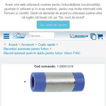
Acest site web utilizează cookies pentru îmbunătăţirea funcţionalităţii,
uşurinţei în utilizare şi în scop statistic, pentru mai multe informatii cititi
Termeni si conditii. Dacă vă declaraţi de acord cu utilizarea cookie-urilor
vă rugăm să faceţi clic pe "Da, sunt de acord"
Da, sunt de acord
Acasă
Accesorii
Cuple rapide
COMPRESOARE
Racorduri automate pentru furtun
Racord automat push-in dublu pentru furtun 10mm FIAC
ACCESORII
PRODUSE NOI
Cod comanda:
1126001218
LICHIDARE
SERVICE
CATALOAGE
CONTACT
AUTENTIFICARE