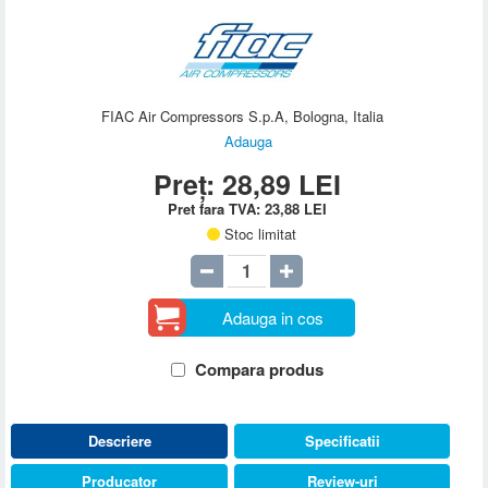
FIAC Air Compressors S.p.A, Bologna, Italia
Adauga
Preț:
28,89
LEI
Pret fara TVA:
23,88
LEI
Stoc limitat
Adauga in cos
Compara produs
Descriere
Specificatii
Producator
Review-uri