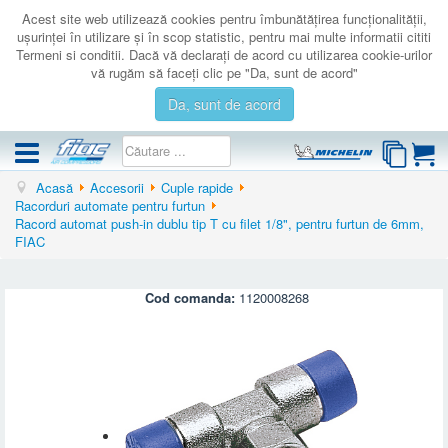
Acest site web utilizează cookies pentru îmbunătăţirea funcţionalităţii,
uşurinţei în utilizare şi în scop statistic, pentru mai multe informatii cititi
Termeni si conditii. Dacă vă declaraţi de acord cu utilizarea cookie-urilor
vă rugăm să faceţi clic pe "Da, sunt de acord"
Da, sunt de acord
Acasă
Accesorii
Cuple rapide
COMPRESOARE
Racorduri automate pentru furtun
Racord automat push-in dublu tip T cu filet 1/8", pentru furtun de 6mm,
ACCESORII
FIAC
PRODUSE NOI
LICHIDARE
Cod comanda:
1120008268
SERVICE
CATALOAGE
CONTACT
AUTENTIFICARE