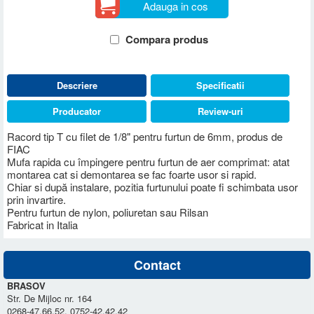
Adauga in cos
Compara produs
Descriere
Specificatii
Producator
Review-uri
Racord tip T cu filet de 1/8" pentru furtun de 6mm, produs de
FIAC
Mufa rapida cu împingere pentru furtun de aer comprimat: atat
montarea cat si demontarea se fac foarte usor si rapid.
Chiar si după instalare, pozitia furtunului poate fi schimbata usor
prin invartire.
Pentru furtun de nylon, poliuretan sau Rilsan
Fabricat in Italia
Contact
BRASOV
Str. De Mijloc nr. 164
0268-47.66.52, 0752-42.42.42