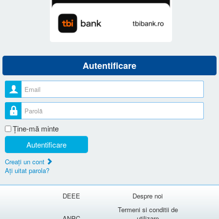
Autentificare
Nume utilizator
Parolă
Ţine-mă minte
Autentificare
Creaţi un cont
Aţi uitat parola?
DEEE
Despre noi
Termeni si conditii de
ANPC
utilizare