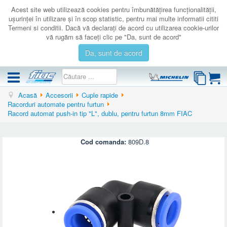
Acest site web utilizează cookies pentru îmbunătăţirea funcţionalităţii,
uşurinţei în utilizare şi în scop statistic, pentru mai multe informatii cititi
Termeni si conditii. Dacă vă declaraţi de acord cu utilizarea cookie-urilor
vă rugăm să faceţi clic pe "Da, sunt de acord"
Da, sunt de acord
Acasă
Accesorii
Cuple rapide
COMPRESOARE
Racorduri automate pentru furtun
Racord automat push-in tip "L", dublu, pentru furtun 8mm FIAC
ACCESORII
PRODUSE NOI
Cod comanda:
809D.8
LICHIDARE
SERVICE
CATALOAGE
CONTACT
AUTENTIFICARE