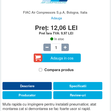
FIAC Air Compressors S.p.A, Bologna, Italia
Adauga
Preț:
12,06
LEI
Pret fara TVA:
9,97
LEI
In stoc
Adauga in cos
Compara produs
Descriere
Specificatii
Producator
Review-uri
Mufa rapida cu impingere pentru instalatii pneumatice; atat
montarea cat si demontarea se fac foarte usor si rapid.