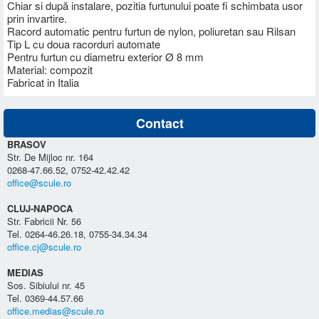
Chiar si după instalare, pozitia furtunului poate fi schimbata usor
prin invartire.
Racord automatic pentru furtun de nylon, poliuretan sau Rilsan
Tip L cu doua racorduri automate
Pentru furtun cu diametru exterior Ø 8 mm
Material: compozit
Fabricat in Italia
Contact
BRASOV
Str. De Mijloc nr. 164
0268-47.66.52, 0752-42.42.42
office@scule.ro
CLUJ-NAPOCA
Str. Fabricii Nr. 56
Tel. 0264-46.26.18, 0755-34.34.34
office.cj@scule.ro
MEDIAS
Sos. Sibiului nr. 45
Tel. 0369-44.57.66
office.medias@scule.ro