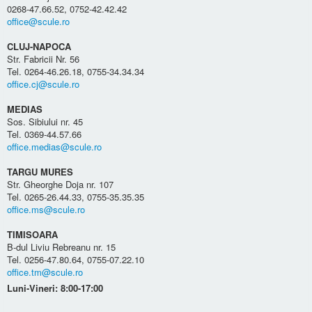
0268-47.66.52, 0752-42.42.42
office@scule.ro
CLUJ-NAPOCA
Str. Fabricii Nr. 56
Tel. 0264-46.26.18, 0755-34.34.34
office.cj@scule.ro
MEDIAS
Sos. Sibiului nr. 45
Tel. 0369-44.57.66
office.medias@scule.ro
TARGU MURES
Str. Gheorghe Doja nr. 107
Tel. 0265-26.44.33, 0755-35.35.35
office.ms@scule.ro
TIMISOARA
B-dul Liviu Rebreanu nr. 15
Tel. 0256-47.80.64, 0755-07.22.10
office.tm@scule.ro
Luni-Vineri: 8:00-17:00