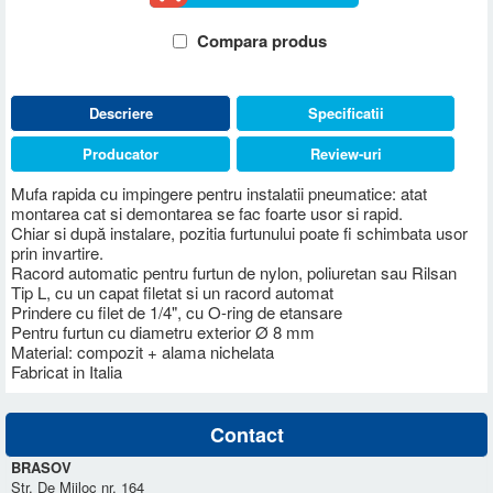
Compara produs
Descriere
Specificatii
Producator
Review-uri
Mufa rapida cu impingere pentru instalatii pneumatice: atat
montarea cat si demontarea se fac foarte usor si rapid.
Chiar si după instalare, pozitia furtunului poate fi schimbata usor
prin invartire.
Racord automatic pentru furtun de nylon, poliuretan sau Rilsan
Tip L, cu un capat filetat si un racord automat
Prindere cu filet de 1/4", cu O-ring de etansare
Pentru furtun cu diametru exterior Ø 8 mm
Material: compozit + alama nichelata
Fabricat in Italia
Contact
BRASOV
Str. De Mijloc nr. 164