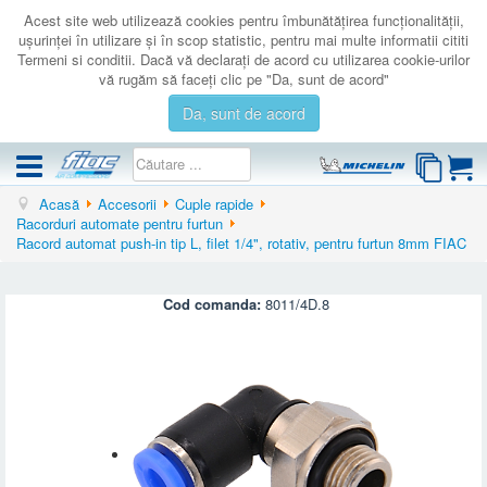
Acest site web utilizează cookies pentru îmbunătăţirea funcţionalităţii,
uşurinţei în utilizare şi în scop statistic, pentru mai multe informatii cititi
Termeni si conditii. Dacă vă declaraţi de acord cu utilizarea cookie-urilor
vă rugăm să faceţi clic pe "Da, sunt de acord"
Da, sunt de acord
Acasă
Accesorii
Cuple rapide
COMPRESOARE
Racorduri automate pentru furtun
Racord automat push-in tip L, filet 1/4", rotativ, pentru furtun 8mm FIAC
ACCESORII
PRODUSE NOI
Cod comanda:
8011/4D.8
LICHIDARE
SERVICE
CATALOAGE
CONTACT
AUTENTIFICARE