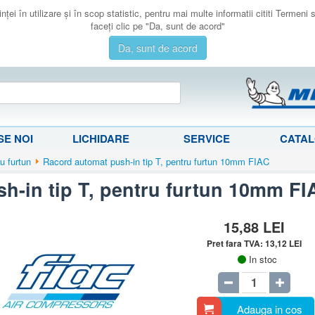
ţei în utilizare şi în scop statistic, pentru mai multe informatii cititi Termeni
faceţi clic pe "Da, sunt de acord"
Da, sunt de acord
E NOI
LICHIDARE
SERVICE
CATA
u furtun
Racord automat push-in tip T, pentru furtun 10mm FIAC
h-in tip T, pentru furtun 10mm FI
15,88
LEI
Pret fara TVA:
13,12
LEI
In stoc
Adauga in cos