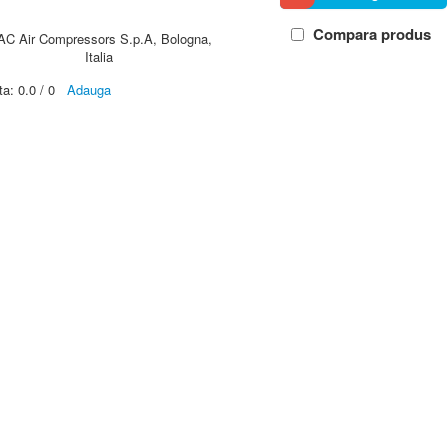
Compara produs
AC Air Compressors S.p.A, Bologna,
Italia
ta:
0.0
/
0
Adauga