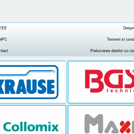
EEE
Despr
NPC
Termeni si condi
ntact
Prelucrarea datelor cu c