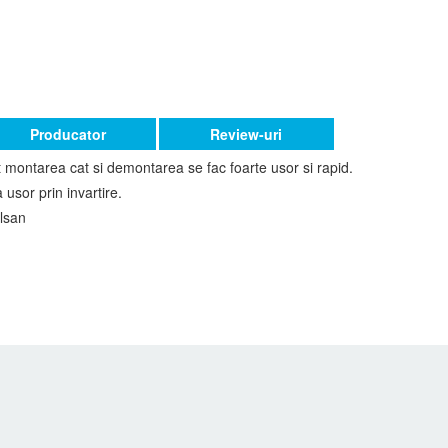
Producator
Review-uri
t montarea cat si demontarea se fac foarte usor si rapid.
 usor prin invartire.
ilsan