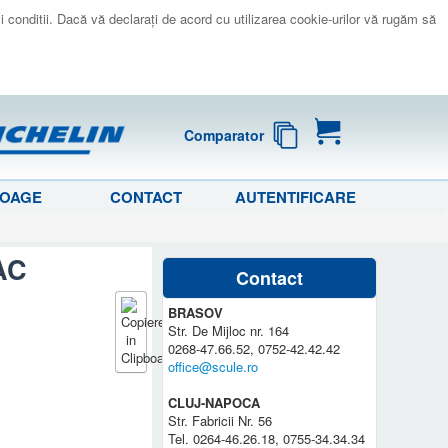
 si conditii. Dacă vă declaraţi de acord cu utilizarea cookie-urilor vă rugăm să
Comparator
LOAGE
CONTACT
AUTENTIFICARE
AC
Contact
BRASOV
Str. De Mijloc nr. 164
0268-47.66.52, 0752-42.42.42
office@scule.ro
CLUJ-NAPOCA
Str. Fabricii Nr. 56
Tel. 0264-46.26.18, 0755-34.34.34