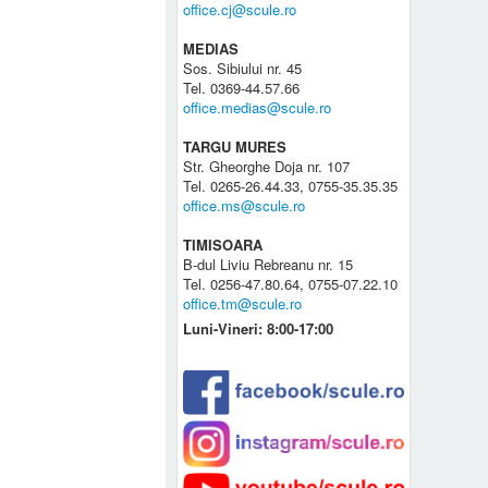
office.cj@scule.ro
MEDIAS
Sos. Sibiului nr. 45
Tel. 0369-44.57.66
office.medias@scule.ro
TARGU MURES
Str. Gheorghe Doja nr. 107
Tel. 0265-26.44.33, 0755-35.35.35
office.ms@scule.ro
TIMISOARA
B-dul Liviu Rebreanu nr. 15
Tel. 0256-47.80.64, 0755-07.22.10
office.tm@scule.ro
Luni-Vineri: 8:00-17:00