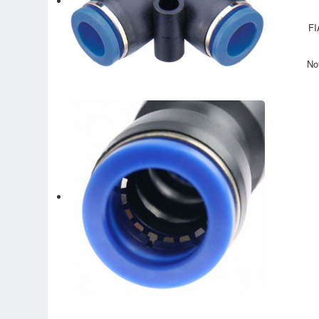
FI
No