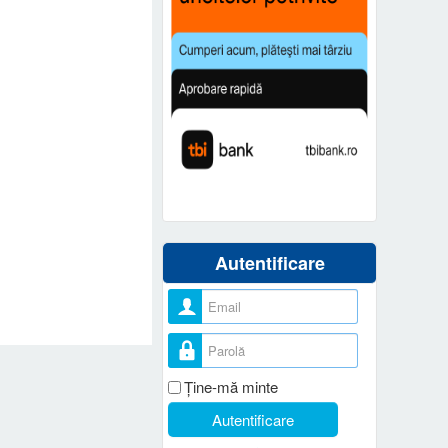
Autentificare
Nume utilizator
Parolă
Ţine-mă minte
Autentificare