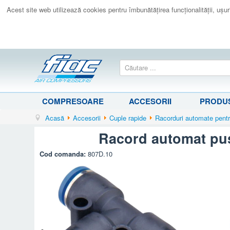
Acest site web utilizează cookies pentru îmbunătăţirea funcţionalităţii, uşurin
COMPRESOARE
ACCESORII
PRODUS
Acasă
Accesorii
Cuple rapide
Racorduri automate pentr
Racord automat pus
Cod comanda:
807D.10