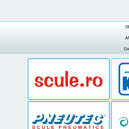
D
A
Co