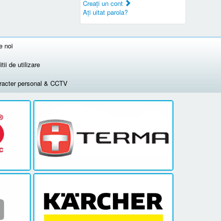
Creaţi un cont
Aţi uitat parola?
e noi
tii de utilizare
aracter personal & CCTV