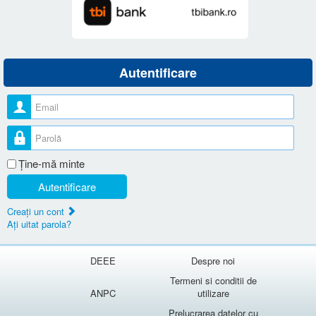
Autentificare
Nume utilizator
Parolă
Ţine-mă minte
Autentificare
Creaţi un cont
Aţi uitat parola?
DEEE
Despre noi
Termeni si conditii de
ANPC
utilizare
Prelucrarea datelor cu