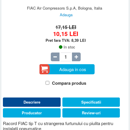
FIAC Air Compressors S.p.A, Bologna, Italia
Adauga
17,15 LEI
10,15
LEI
Pret fara TVA:
8,39
LEI
In stoc
Adauga in cos
Compara produs
Descriere
Specificatii
Producator
Review-uri
Racord FIAC tip T cu strangerea furtunului cu piulita pentru
instalatii pneumatice