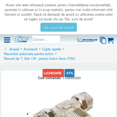
Acest site web utilizează cookies pentru îmbunătăţirea funcţionalităţii,
uşurinţei în utilizare şi în scop statistic, pentru mai multe informatii cititi
Termeni si conditii. Dacă vă declaraţi de acord cu utilizarea cookie-urilor
vă rugăm să faceţi clic pe "Da, sunt de acord"
Da, sunt de acord
Acasă
Accesorii
Cuple rapide
COMPRESOARE
Racorduri automate pentru furtun
Racord tip T, filet 1/8", pentru furtun 6mm FIAC
ACCESORII
PRODUSE NOI
LICHIDARE
-41%
LICHIDARE
Cod comanda:
1126000320
SERVICE
CATALOAGE
CONTACT
AUTENTIFICARE