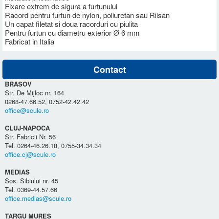
Fixare extrem de sigura a furtunului
Racord pentru furtun de nylon, poliuretan sau Rilsan
Un capat filetat si doua racorduri cu piulita
Pentru furtun cu diametru exterior Ø 6 mm
Fabricat in Italia
Contact
BRASOV
Str. De Mijloc nr. 164
0268-47.66.52, 0752-42.42.42
office@scule.ro
CLUJ-NAPOCA
Str. Fabricii Nr. 56
Tel. 0264-46.26.18, 0755-34.34.34
office.cj@scule.ro
MEDIAS
Sos. Sibiului nr. 45
Tel. 0369-44.57.66
office.medias@scule.ro
TARGU MURES