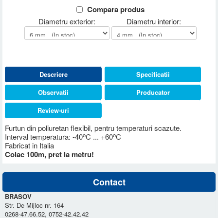
Compara produs
Diametru exterior:
Diametru interior:
Descriere
Specificatii
Observatii
Producator
Review-uri
Furtun din poliuretan flexibil, pentru temperaturi scazute.
o
o
Interval temperatura: -40
C ... +60
C
Fabricat in Italia
Colac 100m, pret la metru!
Contact
BRASOV
Str. De Mijloc nr. 164
0268-47.66.52, 0752-42.42.42