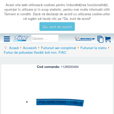
Acest site web utilizează cookies pentru îmbunătăţirea funcţionalităţii,
uşurinţei în utilizare şi în scop statistic, pentru mai multe informatii cititi
Termeni si conditii. Dacă vă declaraţi de acord cu utilizarea cookie-urilor
vă rugăm să faceţi clic pe "Da, sunt de acord"
Da, sunt de acord
Acasă
Accesorii
Furtunuri aer comprimat
Furtunuri la metru
COMPRESOARE
Furtun de poliuretan flexibil 4x6 mm, FIAC
ACCESORII
PRODUSE NOI
Cod comanda:
1126000494
LICHIDARE
SERVICE
CATALOAGE
CONTACT
AUTENTIFICARE