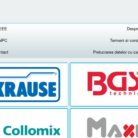
EEE
Despr
NPC
Termeni si condi
ntact
Prelucrarea datelor cu c