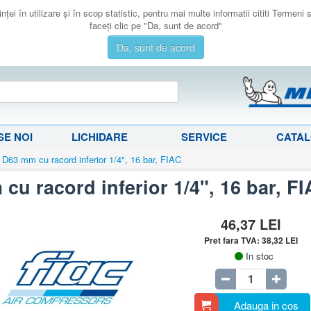
ţei în utilizare şi în scop statistic, pentru mai multe informatii cititi Termeni
faceţi clic pe "Da, sunt de acord"
Da, sunt de acord
E NOI
LICHIDARE
SERVICE
CATA
D63 mm cu racord inferior 1/4", 16 bar, FIAC
u racord inferior 1/4", 16 bar, F
46,37
LEI
Pret fara TVA:
38,32
LEI
In stoc
Adauga in cos