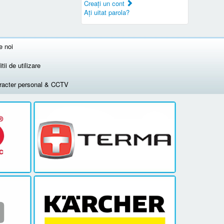
Creaţi un cont
Aţi uitat parola?
e noi
tii de utilizare
aracter personal & CCTV