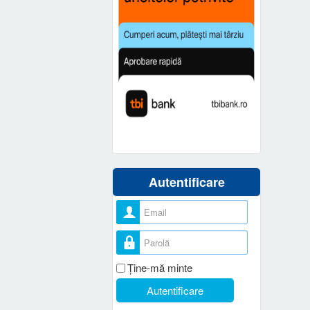
Autentificare
Nume utilizator
Parolă
Ţine-mă minte
Autentificare