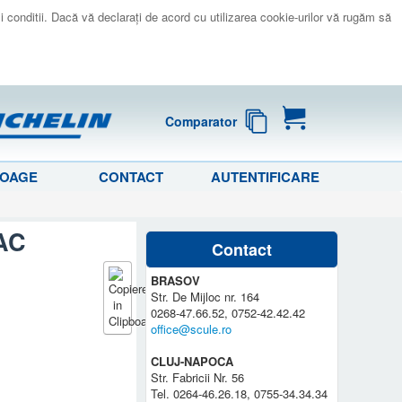
 si conditii. Dacă vă declaraţi de acord cu utilizarea cookie-urilor vă rugăm să
Comparator
LOAGE
CONTACT
AUTENTIFICARE
IAC
Contact
BRASOV
Str. De Mijloc nr. 164
0268-47.66.52, 0752-42.42.42
office@scule.ro
CLUJ-NAPOCA
Str. Fabricii Nr. 56
Tel. 0264-46.26.18, 0755-34.34.34