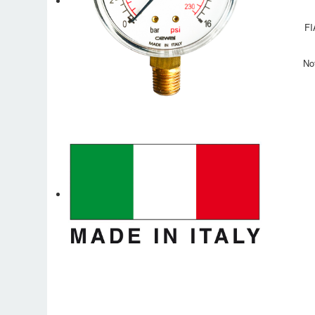
FI
No