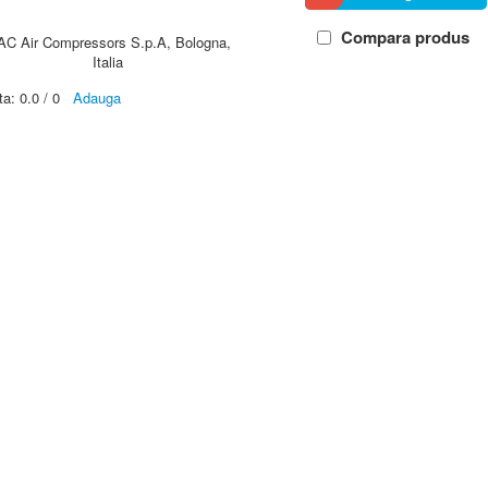
Compara produs
AC Air Compressors S.p.A, Bologna,
Italia
ta:
0.0
/
0
Adauga