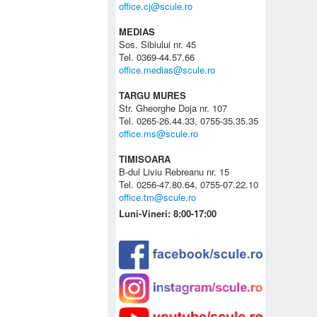
office.cj@scule.ro
MEDIAS
Sos. Sibiului nr. 45
Tel. 0369-44.57.66
office.medias@scule.ro
TARGU MURES
Str. Gheorghe Doja nr. 107
Tel. 0265-26.44.33, 0755-35.35.35
office.ms@scule.ro
TIMISOARA
B-dul Liviu Rebreanu nr. 15
Tel. 0256-47.80.64, 0755-07.22.10
office.tm@scule.ro
Luni-Vineri: 8:00-17:00