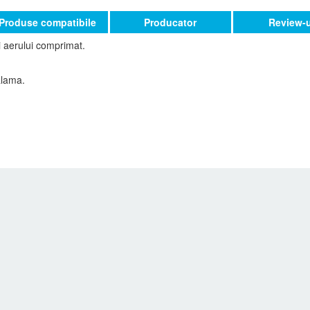
Produse compatibile
Producator
Review-u
 aerului comprimat.
alama.