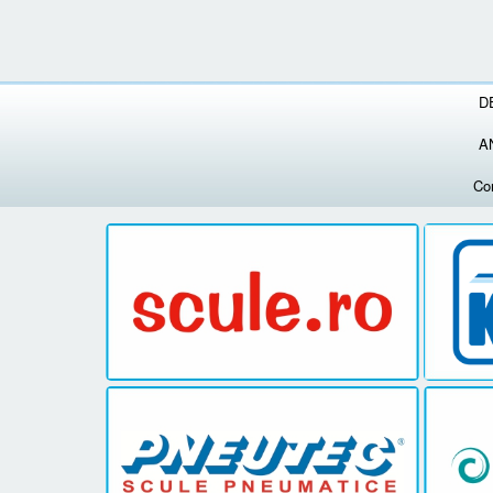
D
A
Co