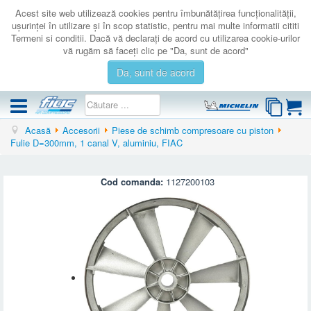
Acest site web utilizează cookies pentru îmbunătăţirea funcţionalităţii,
uşurinţei în utilizare şi în scop statistic, pentru mai multe informatii cititi
Termeni si conditii. Dacă vă declaraţi de acord cu utilizarea cookie-urilor
vă rugăm să faceţi clic pe "Da, sunt de acord"
Da, sunt de acord
Acasă
Accesorii
Piese de schimb compresoare cu piston
COMPRESOARE
Fulie D=300mm, 1 canal V, aluminiu, FIAC
ACCESORII
PRODUSE NOI
Cod comanda:
1127200103
LICHIDARE
SERVICE
CATALOAGE
CONTACT
AUTENTIFICARE