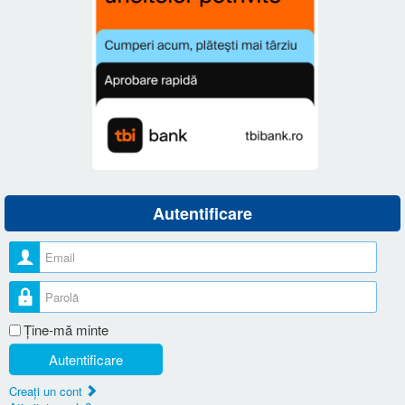
Autentificare
Nume utilizator
Parolă
Ţine-mă minte
Autentificare
Creaţi un cont