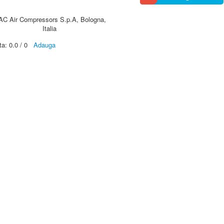
AC Air Compressors S.p.A, Bologna,
Italia
ta:
0.0
/
0
Adauga