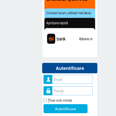
Autentificare
Nume utilizator
Parolă
Ţine-mă minte
Autentificare