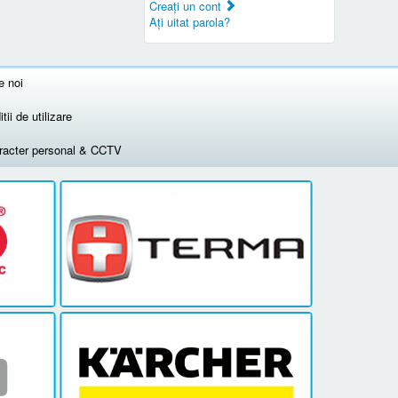
Creaţi un cont
Aţi uitat parola?
e noi
tii de utilizare
aracter personal & CCTV