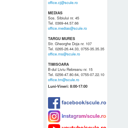
office.cj@scule.ro
MEDIAS
Sos. Sibiului nr. 45
Tel. 0369-44.57.66
office.medias@scule.ro
TARGU MURES
Str. Gheorghe Doja nr. 107
Tel. 0265-26.44.33, 0755-35.35.35
office.ms@scule.ro
TIMISOARA
B-dul Liviu Rebreanu nr. 15
Tel. 0256-47.80.64, 0755-07.22.10
office.tm@scule.ro
Luni-Vineri: 8:00-17:00