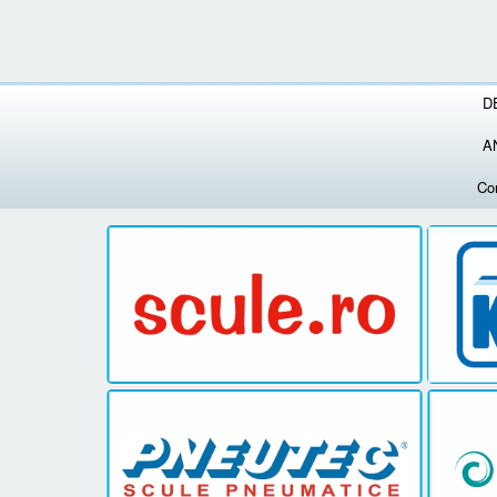
D
A
Co