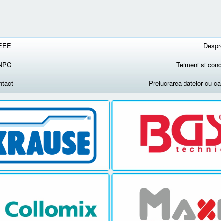
EEE
Despr
NPC
Termeni si condi
ntact
Prelucrarea datelor cu c