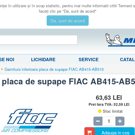
ţei în utilizare şi în scop statistic, pentru mai multe informatii cititi Termeni
faceţi clic pe "Da, sunt de acord"
Da, sunt de acord
E NOI
LICHIDARE
SERVICE
CATA
Garnitura inferioara placa de supape FIAC AB415-AB515
ra placa de supape FIAC AB415-AB
63,63
LEI
Pret fara TVA:
52,59
LEI
Stoc limitat
Adauga in cos