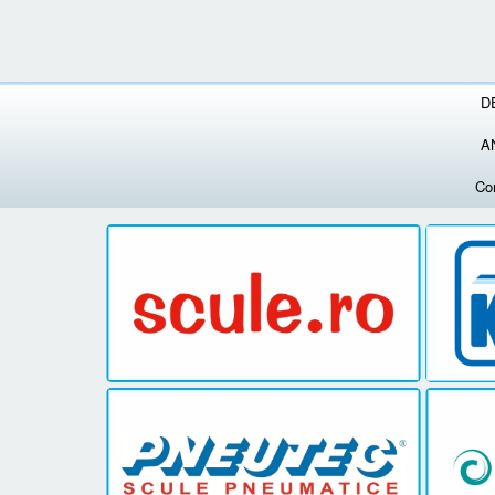
D
A
Co