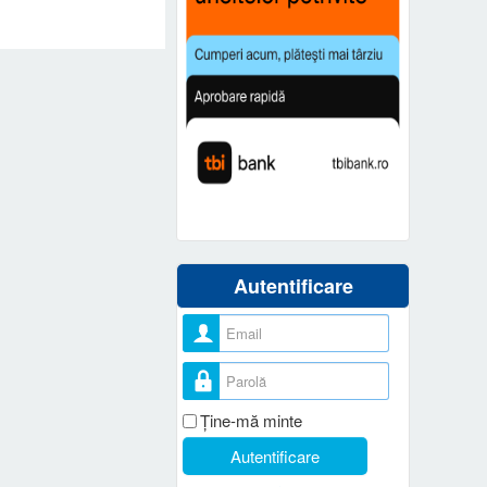
Autentificare
Nume utilizator
Parolă
Ţine-mă minte
Autentificare