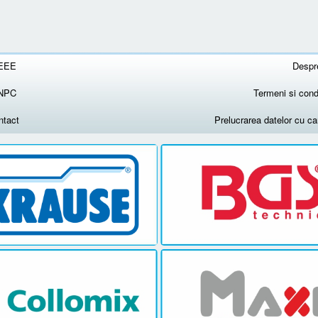
EEE
Despr
NPC
Termeni si condi
ntact
Prelucrarea datelor cu c