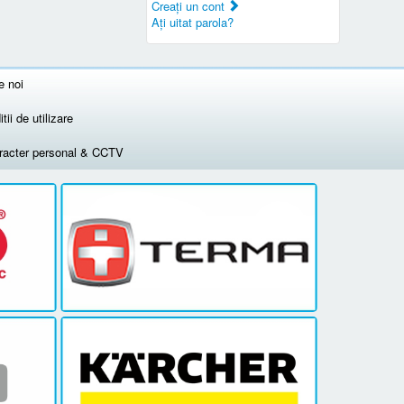
Creaţi un cont
Aţi uitat parola?
e noi
tii de utilizare
aracter personal & CCTV