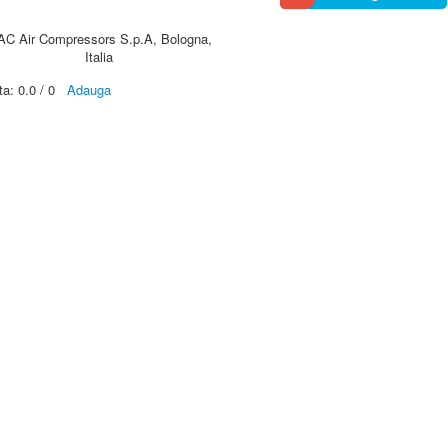
AC Air Compressors S.p.A, Bologna,
Italia
ta:
0.0
/
0
Adauga