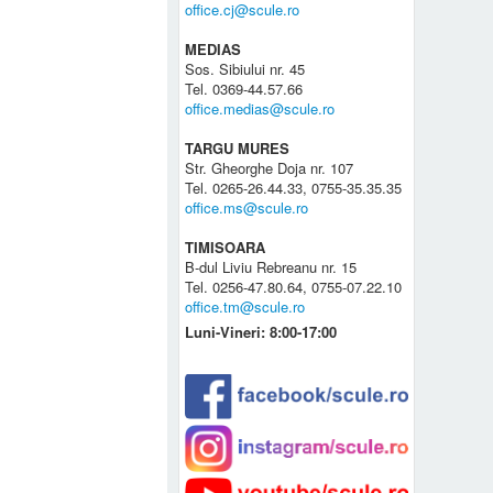
office.cj@scule.ro
MEDIAS
Sos. Sibiului nr. 45
Tel. 0369-44.57.66
office.medias@scule.ro
TARGU MURES
Str. Gheorghe Doja nr. 107
Tel. 0265-26.44.33, 0755-35.35.35
office.ms@scule.ro
TIMISOARA
B-dul Liviu Rebreanu nr. 15
Tel. 0256-47.80.64, 0755-07.22.10
office.tm@scule.ro
Luni-Vineri: 8:00-17:00