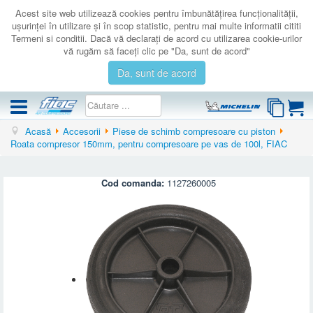
Acest site web utilizează cookies pentru îmbunătăţirea funcţionalităţii,
uşurinţei în utilizare şi în scop statistic, pentru mai multe informatii cititi
Termeni si conditii. Dacă vă declaraţi de acord cu utilizarea cookie-urilor
vă rugăm să faceţi clic pe "Da, sunt de acord"
Da, sunt de acord
Acasă
Accesorii
Piese de schimb compresoare cu piston
COMPRESOARE
Roata compresor 150mm, pentru compresoare pe vas de 100l, FIAC
ACCESORII
PRODUSE NOI
Cod comanda:
1127260005
LICHIDARE
SERVICE
CATALOAGE
CONTACT
AUTENTIFICARE