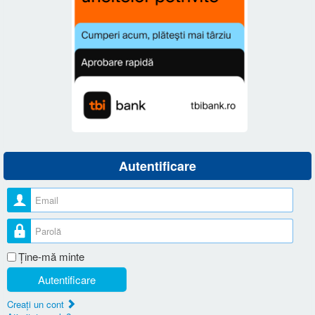
Autentificare
Nume utilizator
Parolă
Ţine-mă minte
Autentificare
Creaţi un cont