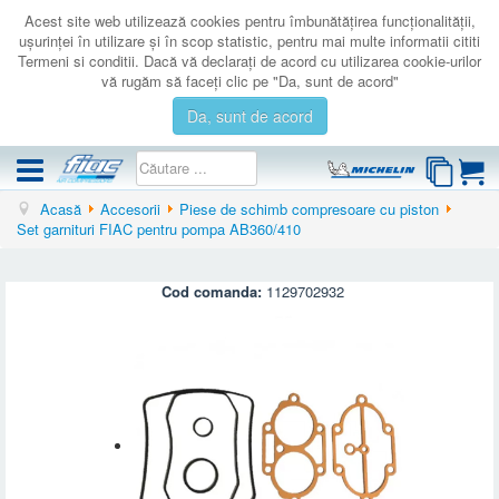
Acest site web utilizează cookies pentru îmbunătăţirea funcţionalităţii,
uşurinţei în utilizare şi în scop statistic, pentru mai multe informatii cititi
Termeni si conditii. Dacă vă declaraţi de acord cu utilizarea cookie-urilor
vă rugăm să faceţi clic pe "Da, sunt de acord"
Da, sunt de acord
Acasă
Accesorii
Piese de schimb compresoare cu piston
COMPRESOARE
Set garnituri FIAC pentru pompa AB360/410
ACCESORII
PRODUSE NOI
Cod comanda:
1129702932
LICHIDARE
SERVICE
CATALOAGE
CONTACT
AUTENTIFICARE