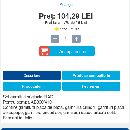
Adauga
Preț:
104,29
LEI
Pret fara TVA:
86,19
LEI
Stoc limitat
Adauga in cos
Descriere
Produse compatibile
Producator
Review-uri
Set garnituri originale FIAC
Pentru pompa AB360/410
Contine garnitura placa de baza, garnitura cilindrii, garnituri placa
de supape, garnitura circuit aer, garnitura capac arbore cotit.
Fabricat in Italia