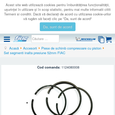
Acest site web utilizează cookies pentru îmbunătăţirea funcţionalităţii,
uşurinţei în utilizare şi în scop statistic, pentru mai multe informatii cititi
Termeni si conditii. Dacă vă declaraţi de acord cu utilizarea cookie-urilor
vă rugăm să faceţi clic pe "Da, sunt de acord"
Da, sunt de acord
Acasă
Accesorii
Piese de schimb compresoare cu piston
COMPRESOARE
Set segmenti inalta presiune 52mm FIAC
ACCESORII
PRODUSE NOI
Cod comanda:
1124080008
LICHIDARE
SERVICE
CATALOAGE
CONTACT
AUTENTIFICARE