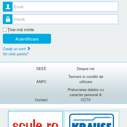
Nume utilizator
Parolă
Ţine-mă minte
Autentificare
Creaţi un cont
Aţi uitat parola?
DEEE
Despre noi
Termeni si conditii de
ANPC
utilizare
Prelucrarea datelor cu
caracter personal &
Contact
CCTV