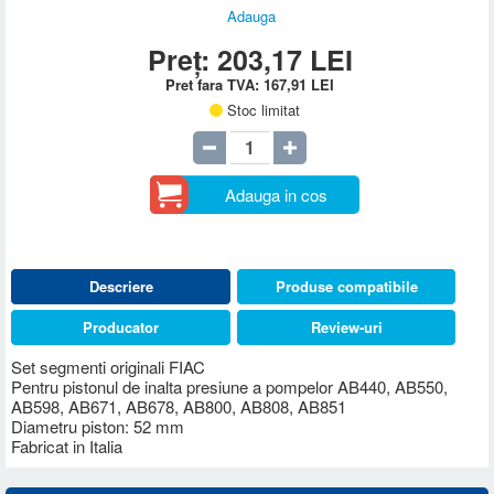
Adauga
Preț:
203,17
LEI
Pret fara TVA:
167,91
LEI
Stoc limitat
Adauga in cos
Descriere
Produse compatibile
Producator
Review-uri
Set segmenti originali FIAC
Pentru pistonul de inalta presiune a pompelor AB440, AB550,
AB598, AB671, AB678, AB800, AB808, AB851
Diametru piston: 52 mm
Fabricat in Italia