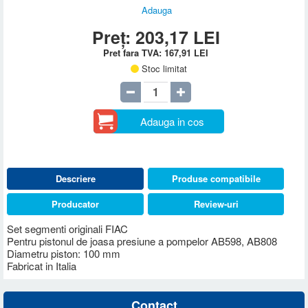
Adauga
Preț:
203,17
LEI
Pret fara TVA:
167,91
LEI
Stoc limitat
Adauga in cos
Descriere
Produse compatibile
Producator
Review-uri
Set segmenti originali FIAC
Pentru pistonul de joasa presiune a pompelor AB598, AB808
Diametru piston: 100 mm
Fabricat in Italia
Contact