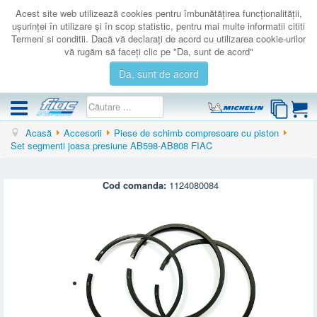
Acest site web utilizează cookies pentru îmbunătăţirea funcţionalităţii,
uşurinţei în utilizare şi în scop statistic, pentru mai multe informatii cititi
Termeni si conditii. Dacă vă declaraţi de acord cu utilizarea cookie-urilor
vă rugăm să faceţi clic pe "Da, sunt de acord"
Da, sunt de acord
Acasă
Accesorii
Piese de schimb compresoare cu piston
COMPRESOARE
Set segmenti joasa presiune AB598-AB808 FIAC
ACCESORII
PRODUSE NOI
Cod comanda:
1124080084
LICHIDARE
SERVICE
CATALOAGE
CONTACT
AUTENTIFICARE