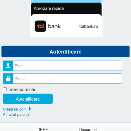
Autentificare
Nume utilizator
Parolă
Ţine-mă minte
Autentificare
Creaţi un cont
Aţi uitat parola?
DEEE
Despre noi