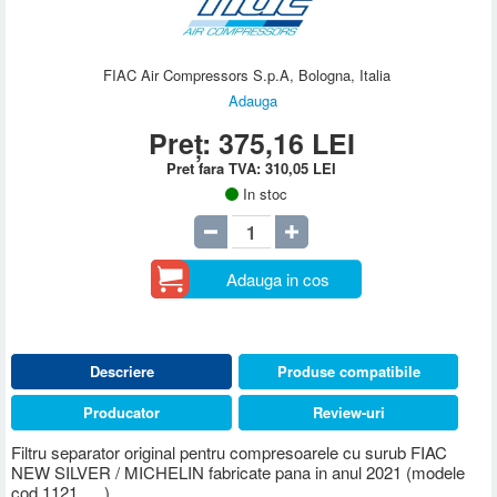
FIAC Air Compressors S.p.A, Bologna, Italia
Adauga
Preț:
375,16
LEI
Pret fara TVA:
310,05
LEI
In stoc
Adauga in cos
Descriere
Produse compatibile
Producator
Review-uri
Filtru separator original pentru compresoarele cu surub FIAC
NEW SILVER / MICHELIN fabricate pana in anul 2021 (modele
cod 1121......)