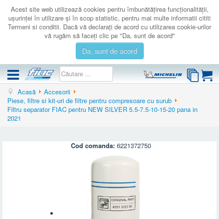
Acest site web utilizează cookies pentru îmbunătăţirea funcţionalităţii,
uşurinţei în utilizare şi în scop statistic, pentru mai multe informatii cititi
Termeni si conditii. Dacă vă declaraţi de acord cu utilizarea cookie-urilor
vă rugăm să faceţi clic pe "Da, sunt de acord"
Da, sunt de acord
Acasă
Accesorii
COMPRESOARE
Piese, filtre si kit-uri de filtre pentru compresoare cu surub
Filtru separator FIAC pentru NEW SILVER 5.5-7.5-10-15-20 pana in
ACCESORII
2021
PRODUSE NOI
LICHIDARE
Cod comanda:
6221372750
SERVICE
CATALOAGE
CONTACT
AUTENTIFICARE