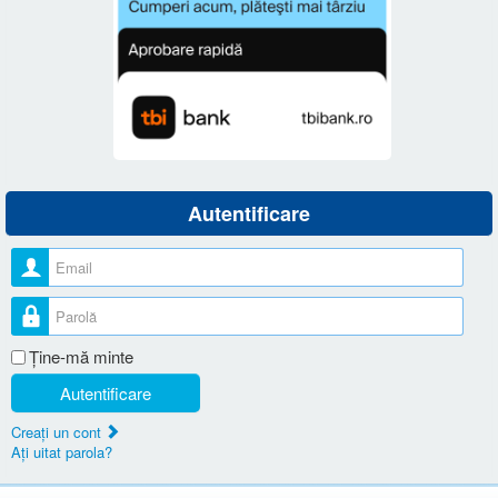
Autentificare
Nume utilizator
Parolă
Ţine-mă minte
Autentificare
Creaţi un cont
Aţi uitat parola?