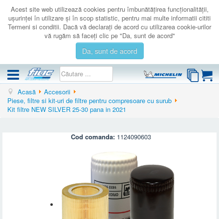
Acest site web utilizează cookies pentru îmbunătăţirea funcţionalităţii,
uşurinţei în utilizare şi în scop statistic, pentru mai multe informatii cititi
Termeni si conditii. Dacă vă declaraţi de acord cu utilizarea cookie-urilor
vă rugăm să faceţi clic pe "Da, sunt de acord"
Da, sunt de acord
Acasă
Accesorii
COMPRESOARE
Piese, filtre si kit-uri de filtre pentru compresoare cu surub
Kit filtre NEW SILVER 25-30 pana in 2021
ACCESORII
PRODUSE NOI
Cod comanda:
1124090603
LICHIDARE
SERVICE
CATALOAGE
CONTACT
AUTENTIFICARE