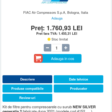
FIAC Air Compressors S.p.A, Bologna, Italia
Adauga
Preț:
1.760,93
LEI
Pret fara TVA:
1.455,31
LEI
Stoc limitat
Adauga in cos
Descriere
Date tehnice
Produse compatibile
Producator
Review-uri
Kit de filtre pentru compresoarele cu surub
NEW SILVER
generatia 2
fabricate dupa 2021 (modele cod 4152......)