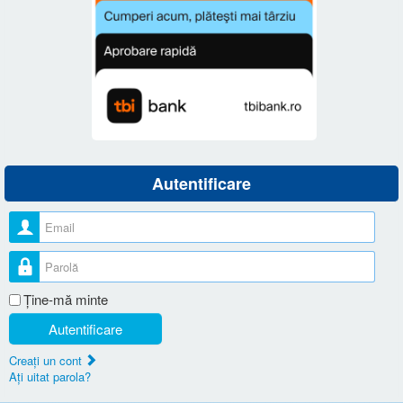
Autentificare
Nume utilizator
Parolă
Ţine-mă minte
Autentificare
Creaţi un cont
Aţi uitat parola?