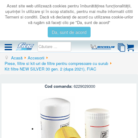
Acest site web utilizează cookies pentru îmbunătăţirea funcţionalităţii,
uşurinţei în utilizare şi în scop statistic, pentru mai multe informatii cititi
Termeni si conditii. Dacă vă declaraţi de acord cu utilizarea cookie-urilor
vă rugăm să faceţi clic pe "Da, sunt de acord"
Da, sunt de acord
Acasă
Accesorii
COMPRESOARE
Piese, filtre si kit-uri de filtre pentru compresoare cu surub
Kit filtre NEW SILVER 30 gen. 2 (dupa 2021), FIAC
ACCESORII
PRODUSE NOI
Cod comanda:
6229029300
LICHIDARE
SERVICE
CATALOAGE
CONTACT
AUTENTIFICARE