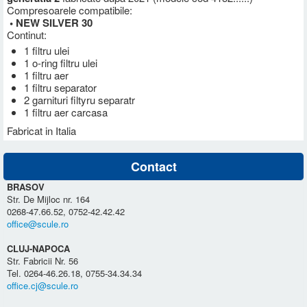
Compresoarele compatibile:
• NEW SILVER 30
Continut:
1 filtru ulei
1 o-ring filtru ulei
1 filtru aer
1 filtru separator
2 garnituri filtyru separatr
1 filtru aer carcasa
Fabricat in Italia
Contact
BRASOV
Str. De Mijloc nr. 164
0268-47.66.52, 0752-42.42.42
office@scule.ro
CLUJ-NAPOCA
Str. Fabricii Nr. 56
Tel. 0264-46.26.18, 0755-34.34.34
office.cj@scule.ro