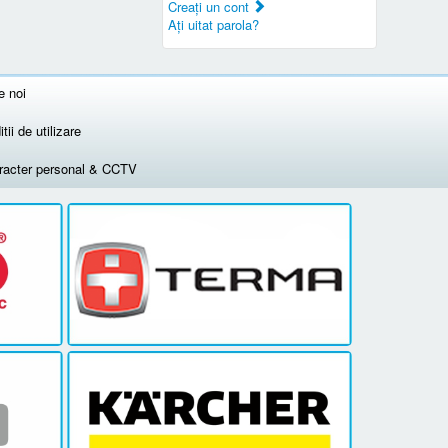
Creaţi un cont
Aţi uitat parola?
e noi
tii de utilizare
aracter personal & CCTV