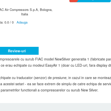
AC Air Compressors S.p.A, Bologna,
Italia
ta:
0.0
/
0
Adauga
Review-uri
presoarele cu surub FIAC model NewSilver generatia 1 (fabricate pan
ce erau echipate cu modeul EasyAir 1 (doar cu LED-uri, fara display dig
 echipate cu traducator (senzor) de presiune; in cazul in care se mont
 acestei setari - ea se face extrem de simplu de catre echipa de servi
r parametrilor functionali a compresoarelor cu surub New Silver.