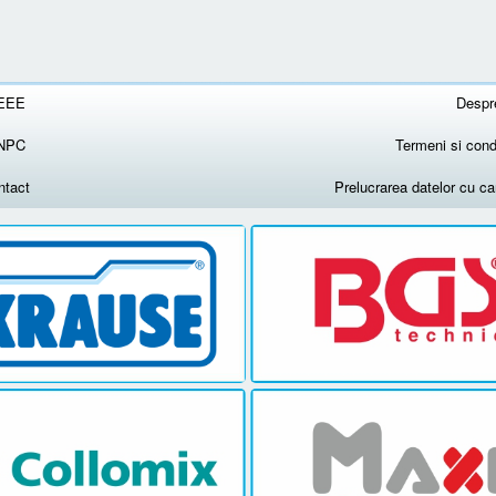
EEE
Despr
NPC
Termeni si condi
ntact
Prelucrarea datelor cu c