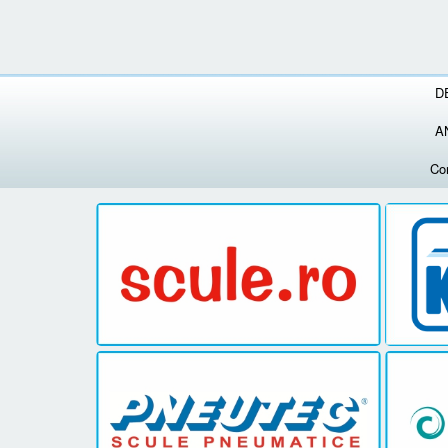
D
A
Co