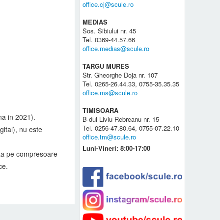
office.cj@scule.ro
MEDIAS
Sos. Sibiului nr. 45
Tel. 0369-44.57.66
office.medias@scule.ro
TARGU MURES
Str. Gheorghe Doja nr. 107
Tel. 0265-26.44.33, 0755-35.35.35
office.ms@scule.ro
TIMISOARA
a in 2021).
B-dul Liviu Rebreanu nr. 15
Tel. 0256-47.80.64, 0755-07.22.10
ital), nu este
office.tm@scule.ro
Luni-Vineri: 8:00-17:00
eaza pe compresoare
ce.