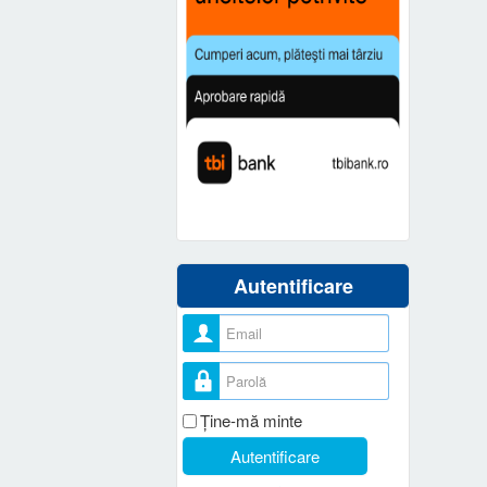
Autentificare
Nume utilizator
Parolă
Ţine-mă minte
Autentificare