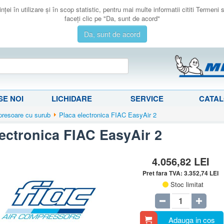
ţei în utilizare şi în scop statistic, pentru mai multe informatii cititi Termeni
faceţi clic pe "Da, sunt de acord"
Da, sunt de acord
E NOI
LICHIDARE
SERVICE
CATA
ompresoare cu surub
Placa electronica FIAC EasyAir 2
lectronica FIAC EasyAir 2
4.056,82
LEI
Pret fara TVA:
3.352,74
LEI
Stoc limitat
Adauga in cos