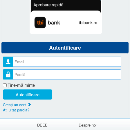
Autentificare
Nume utilizator
Parolă
Ţine-mă minte
Autentificare
Creaţi un cont
Aţi uitat parola?
DEEE
Despre noi