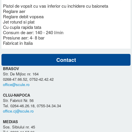
Pistol de vopsit cu vas inferior cu inchidere cu baioneta
Reglare aer
Reglare debit vopsea
Jet rotund si plat
Cu cupla rapida tata
Consum de aer: 140 - 240 l/min
Presiune aer: 4- 8 bar
Fabricat in Italia
Contact
BRASOV
Str. De Mijloc nr. 164
0268-47.66.52, 0752-42.42.42
office@scule.ro
CLUJ-NAPOCA
Str. Fabricii Nr. 56
Tel. 0264-46.26.18, 0755-34.34.34
office.cj@scule.ro
MEDIAS
Sos. Sibiului nr. 45