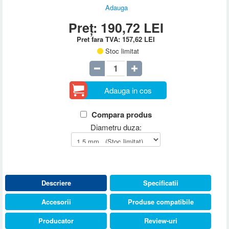
Adauga
Preț:
190,72
LEI
Pret fara TVA:
157,62
LEI
Stoc limitat
Adauga in cos
Compara produs
Diametru duza:
Descriere
Specificatii
Accesorii
Produse compatibile
Producator
Review-uri