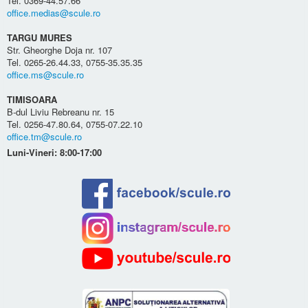
Tel. 0369-44.57.66
office.medias@scule.ro
TARGU MURES
Str. Gheorghe Doja nr. 107
Tel. 0265-26.44.33, 0755-35.35.35
office.ms@scule.ro
TIMISOARA
B-dul Liviu Rebreanu nr. 15
Tel. 0256-47.80.64, 0755-07.22.10
office.tm@scule.ro
Luni-Vineri: 8:00-17:00