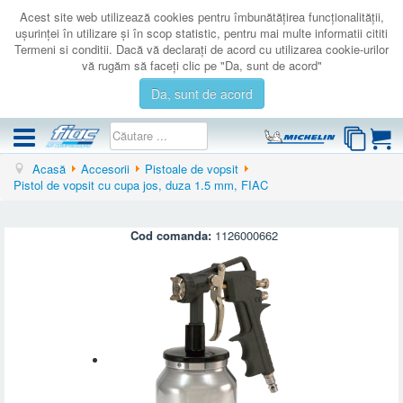
Acest site web utilizează cookies pentru îmbunătăţirea funcţionalităţii,
uşurinţei în utilizare şi în scop statistic, pentru mai multe informatii cititi
Termeni si conditii. Dacă vă declaraţi de acord cu utilizarea cookie-urilor
vă rugăm să faceţi clic pe "Da, sunt de acord"
Da, sunt de acord
Acasă
Accesorii
Pistoale de vopsit
COMPRESOARE
Pistol de vopsit cu cupa jos, duza 1.5 mm, FIAC
ACCESORII
PRODUSE NOI
Cod comanda:
1126000662
LICHIDARE
SERVICE
CATALOAGE
CONTACT
AUTENTIFICARE