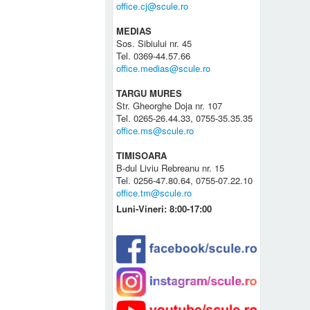
office.cj@scule.ro
MEDIAS
Sos. Sibiului nr. 45
Tel. 0369-44.57.66
office.medias@scule.ro
TARGU MURES
Str. Gheorghe Doja nr. 107
Tel. 0265-26.44.33, 0755-35.35.35
office.ms@scule.ro
TIMISOARA
B-dul Liviu Rebreanu nr. 15
Tel. 0256-47.80.64, 0755-07.22.10
office.tm@scule.ro
Luni-Vineri: 8:00-17:00