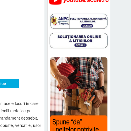
vice
 acele locuri in care
fectii metalice pe
u randament deosebit,
obuste, versatile, usor