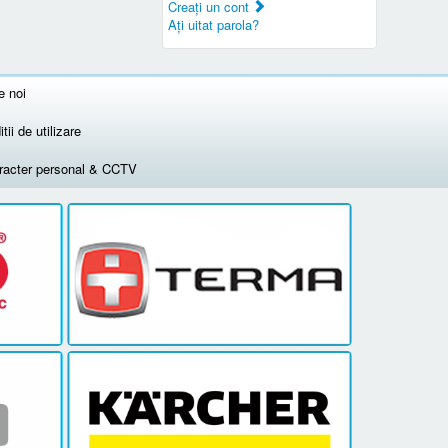
Creaţi un cont
Aţi uitat parola?
e noi
tii de utilizare
aracter personal & CCTV