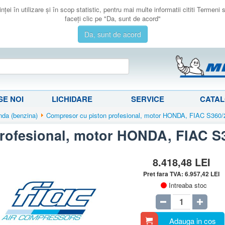
ţei în utilizare şi în scop statistic, pentru mai multe informatii cititi Termeni
faceţi clic pe "Da, sunt de acord"
Da, sunt de acord
E NOI
LICHIDARE
SERVICE
CATA
nda (benzina)
Compresor cu piston profesional, motor HONDA, FIAC S360/
rofesional, motor HONDA, FIAC S
8.418,48
LEI
Pret fara TVA:
6.957,42
LEI
Intreaba stoc
Adauga in cos