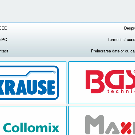
EEE
Despr
NPC
Termeni si condi
ntact
Prelucrarea datelor cu c