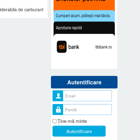
iderabila de carburant
Autentificare
Nume utilizator
Parolă
Ţine-mă minte
Autentificare