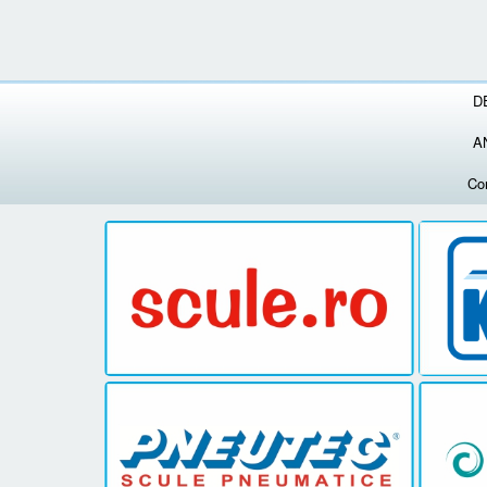
D
A
Co