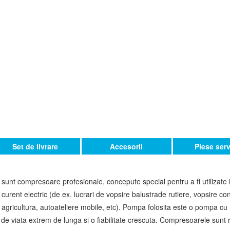
Set de livrare
Accesorii
Piese ser
t compresoare profesionale, concepute special pentru a fi utilizate in
urent electric (de ex. lucrari de vopsire balustrade rutiere, vopsire con
 in agricultura, autoateliere mobile, etc). Pompa folosita este o pompa c
 de viata extrem de lunga si o fiabilitate crescuta. Compresoarele sunt r