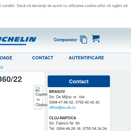
 si conditii. Dacă vă declaraţi de acord cu utilizarea cookie-urilor vă rugăm să
Comparator
LOAGE
CONTACT
AUTENTIFICARE
22
360/22
Contact
BRASOV
Str. De Mijloc nr. 164
0268-47.66.52, 0752-42.42.42
office@scule.ro
CLUJ-NAPOCA
Str. Fabricii Nr. 56
Tel. 0264-46.26.18, 0755-34.34.34