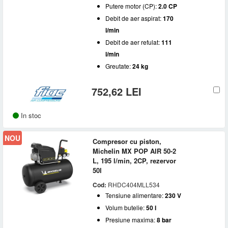
Putere motor (CP):
2.0 CP
Debit de aer aspirat:
170
l/min
Debit de aer refulat:
111
l/min
Greutate:
24 kg
752,62 LEI
In stoc
NOU
Compresor cu piston,
Michelin MX POP AIR 50-2
L, 195 l/min, 2CP, rezervor
50l
Cod:
RHDC404MLL534
Tensiune alimentare:
230 V
Volum butelie:
50 l
Presiune maxima:
8 bar