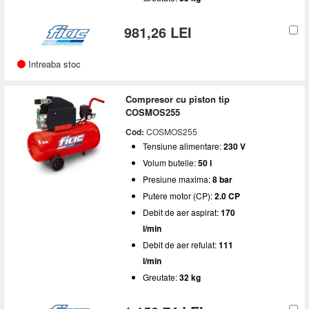
981,26 LEI
Intreaba stoc
Compresor cu piston tip
COSMOS255
Cod:
COSMOS255
Tensiune alimentare:
230 V
Volum butelie:
50 l
Presiune maxima:
8 bar
Putere motor (CP):
2.0 CP
Debit de aer aspirat:
170
l/min
Debit de aer refulat:
111
l/min
Greutate:
32 kg