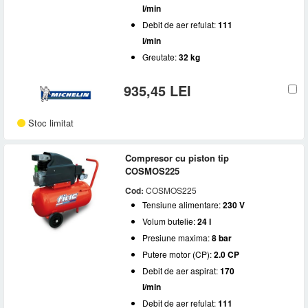
l/min
Debit de aer refulat:
111
l/min
Greutate:
32 kg
935,45 LEI
Stoc limitat
Compresor cu piston tip
COSMOS225
Cod:
COSMOS225
Tensiune alimentare:
230 V
Volum butelie:
24 l
Presiune maxima:
8 bar
Putere motor (CP):
2.0 CP
Debit de aer aspirat:
170
l/min
Debit de aer refulat:
111