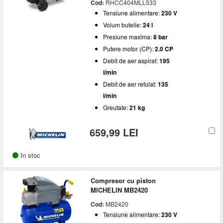
Cod:
RHCC404MLL533
Tensiune alimentare:
230 V
Volum butelie:
24 l
Presiune maxima:
8 bar
Putere motor (CP):
2.0 CP
Debit de aer aspirat:
195
l/min
Debit de aer refulat:
135
l/min
Greutate:
21 kg
659,99 LEI
In stoc
Compresor cu piston
MICHELIN MB2420
Cod:
MB2420
Tensiune alimentare:
230 V