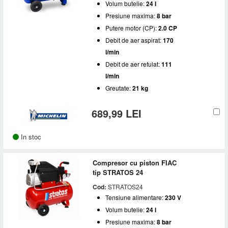
Volum butelie:
24 l
Presiune maxima:
8 bar
Putere motor (CP):
2.0 CP
Debit de aer aspirat:
170
l/min
Debit de aer refulat:
111
l/min
Greutate:
21 kg
689,99 LEI
In stoc
Compresor cu piston FIAC
tip STRATOS 24
Cod:
STRATOS24
Tensiune alimentare:
230 V
Volum butelie:
24 l
Presiune maxima:
8 bar