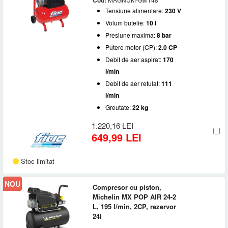
Cod:
Tensiune alimentare:
230 V
FIAC
(5)
Tensiune alimentare
MICHELIN
(4)
Volum butelie:
10 l
Presiune maxima:
8 bar
230 V
(9)
Volum butelie
Putere motor (CP):
2.0 CP
10 l
(1)
Debit de aer aspirat:
170
Presiune maxima
24 l
(4)
l/min
50 l
(4)
8 bar
(9)
Debit de aer refulat:
111
Putere (kW)
l/min
1.5 kW
(9)
Greutate:
22 kg
Putere motor (CP)
1.220,16 LEI
2.0 CP
(9)
649,99 LEI
Debit de aer aspirat
100 - 200 l/min
(9)
Ungere
Stoc limitat
Cu ulei
(9)
NOU
Compresor cu piston,
Michelin MX POP AIR 24-2
L, 195 l/min, 2CP, rezervor
24l