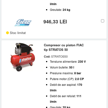
l/min
Greutate:
24 kg
946,33 LEI
Stoc limitat
Compresor cu piston FIAC
tip STRATOS 50
Cod:
STRATOS50
Tensiune alimentare:
230 V
Volum butelie:
50 l
Presiune maxima:
8 bar
Putere motor (CP):
2.0 CP
Debit de aer aspirat:
170
l/min
Debit de aer refulat:
111
l/min
Greutate:
35 kg