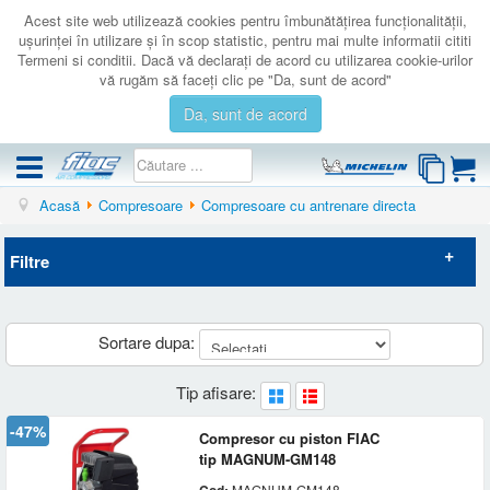
Acest site web utilizează cookies pentru îmbunătăţirea funcţionalităţii,
uşurinţei în utilizare şi în scop statistic, pentru mai multe informatii cititi
Termeni si conditii. Dacă vă declaraţi de acord cu utilizarea cookie-urilor
vă rugăm să faceţi clic pe "Da, sunt de acord"
Da, sunt de acord
Acasă
Compresoare
Compresoare cu antrenare directa
COMPRESOARE
ACCESORII
Filtre
PRODUSE NOI
LICHIDARE
Elimina filtrele
Sortare dupa:
SERVICE
Disponibilitate
CATALOAGE
Tip afisare:
Nou
(2)
CONTACT
-47%
Preț
Compresor cu piston FIAC
tip MAGNUM-GM148
AUTENTIFICARE
-
Brand
MAGNUM-GM148