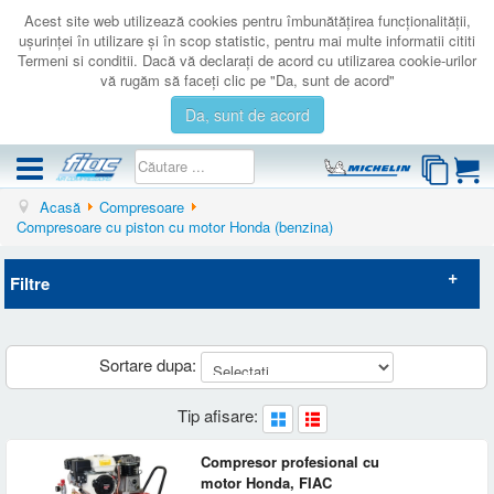
Acest site web utilizează cookies pentru îmbunătăţirea funcţionalităţii,
uşurinţei în utilizare şi în scop statistic, pentru mai multe informatii cititi
Termeni si conditii. Dacă vă declaraţi de acord cu utilizarea cookie-urilor
vă rugăm să faceţi clic pe "Da, sunt de acord"
Da, sunt de acord
Acasă
Compresoare
COMPRESOARE
Compresoare cu piston cu motor Honda (benzina)
ACCESORII
Filtre
PRODUSE NOI
LICHIDARE
Elimina filtrele
SERVICE
Sortare dupa:
CATALOAGE
Preț
Tip afisare:
CONTACT
-
Brand
Compresor profesional cu
AUTENTIFICARE
motor Honda, FIAC
FIAC
(6)