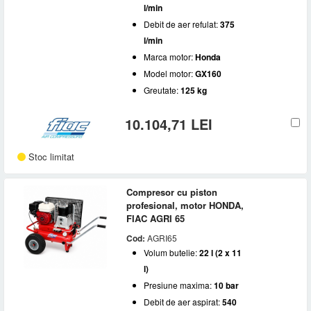
l/min
Debit de aer refulat:
375
l/min
Marca motor:
Honda
Model motor:
GX160
Greutate:
125 kg
10.104,71 LEI
Stoc limitat
Compresor cu piston
profesional, motor HONDA,
FIAC AGRI 65
Cod:
AGRI65
Volum butelie:
22 l (2 x 11
l)
Presiune maxima:
10 bar
Debit de aer aspirat:
540