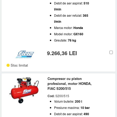
Debit de aer aspirat:
510
l/min
Debit de aer refulat:
365
l/min
Marca motor:
Honda
Model motor:
GX160
Greutate:
76 kg
9.266,36 LEI
Stoc limitat
Compresor cu piston
profesional, motor HONDA,
FIAC S200/515
Cod:
S200/515
Volum butelie:
200 l
Presiune maxima:
10 bar
Debit de aer aspirat:
490