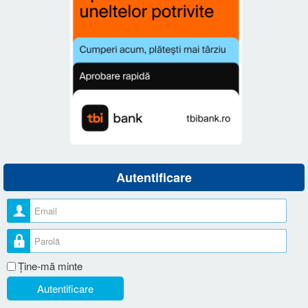
Autentificare
Nume utilizator
Parolă
Ţine-mă minte
Autentificare