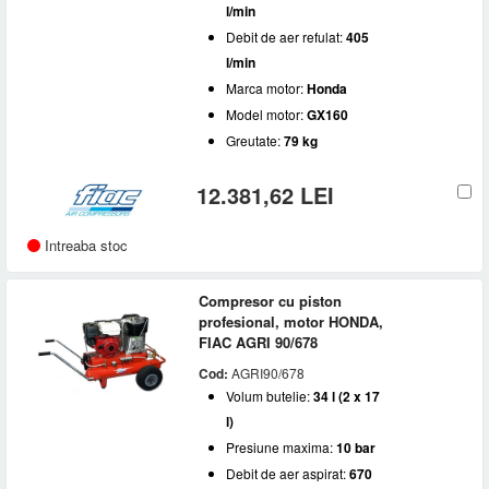
l/min
Debit de aer refulat:
405
l/min
Marca motor:
Honda
Model motor:
GX160
Greutate:
79 kg
12.381,62 LEI
Intreaba stoc
Compresor cu piston
profesional, motor HONDA,
FIAC AGRI 90/678
Cod:
AGRI90/678
Volum butelie:
34 l (2 x 17
l)
Presiune maxima:
10 bar
Debit de aer aspirat:
670