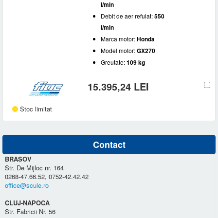
l/min
Debit de aer refulat:
550
l/min
Marca motor:
Honda
Model motor:
GX270
Greutate:
109 kg
15.395,24 LEI
Stoc limitat
Contact
BRASOV
Str. De Mijloc nr. 164
0268-47.66.52, 0752-42.42.42
office@scule.ro
CLUJ-NAPOCA
Str. Fabricii Nr. 56