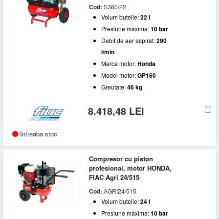
Cod:
S360/22
Volum butelie:
22 l
Presiune maxima:
10 bar
Debit de aer aspirat:
290
l/min
Marca motor:
Honda
Model motor:
GP160
Greutate:
46 kg
8.418,48 LEI
Intreaba stoc
Compresor cu piston
profesional, motor HONDA,
FIAC Agri 24/515
Cod:
AGRI24/515
Volum butelie:
24 l
Presiune maxima:
10 bar