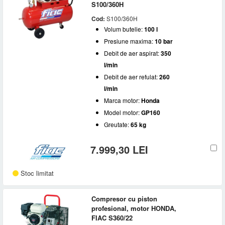
S100/360H
Volum butelie
Cod:
S100/360H
22 l
(1)
Presiune maxima
Volum butelie:
100 l
22 l (2 x 11 l)
(1)
Presiune maxima:
10 bar
24 l
(1)
10 bar
(6)
Debit de aer aspirat
34 l (2 x 17 l)
(1)
Debit de aer aspirat:
350
100 l
(1)
l/min
200 - 300 l/min
(1)
200 l
(1)
Trepte de compresie
Debit de aer refulat:
260
300 - 400 l/min
(1)
400 - 500 l/min
(1)
l/min
1
(4)
Combustibil
500 - 600 l/min
(2)
Marca motor:
Honda
2
(2)
600 - 800 l/min
(1)
Model motor:
GP160
Benzina
(6)
Greutate:
65 kg
7.999,30 LEI
Stoc limitat
Compresor cu piston
profesional, motor HONDA,
FIAC S360/22