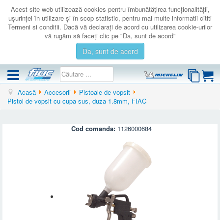
Acest site web utilizează cookies pentru îmbunătăţirea funcţionalităţii,
uşurinţei în utilizare şi în scop statistic, pentru mai multe informatii cititi
Termeni si conditii. Dacă vă declaraţi de acord cu utilizarea cookie-urilor
vă rugăm să faceţi clic pe "Da, sunt de acord"
Da, sunt de acord
Acasă
Accesorii
Pistoale de vopsit
COMPRESOARE
Pistol de vopsit cu cupa sus, duza 1.8mm, FIAC
ACCESORII
PRODUSE NOI
Cod comanda:
1126000684
LICHIDARE
SERVICE
CATALOAGE
CONTACT
AUTENTIFICARE