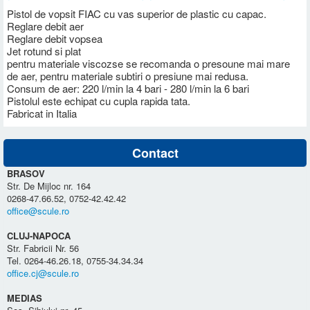
Pistol de vopsit FIAC cu vas superior de plastic cu capac.
Reglare debit aer
Reglare debit vopsea
Jet rotund si plat
pentru materiale viscozse se recomanda o presoune mai mare
de aer, pentru materiale subtiri o presiune mai redusa.
Consum de aer: 220 l/min la 4 bari - 280 l/min la 6 bari
Pistolul este echipat cu cupla rapida tata.
Fabricat in Italia
Contact
BRASOV
Str. De Mijloc nr. 164
0268-47.66.52, 0752-42.42.42
office@scule.ro
CLUJ-NAPOCA
Str. Fabricii Nr. 56
Tel. 0264-46.26.18, 0755-34.34.34
office.cj@scule.ro
MEDIAS