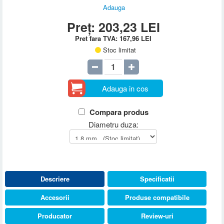
Adauga
Preț:
203,23
LEI
Pret fara TVA:
167,96
LEI
Stoc limitat
Adauga in cos
Compara produs
Diametru duza:
Descriere
Specificatii
Accesorii
Produse compatibile
Producator
Review-uri