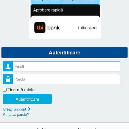
Autentificare
Nume utilizator
Parolă
Ţine-mă minte
Autentificare
Creaţi un cont
Aţi uitat parola?