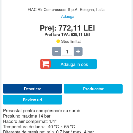
FIAC Air Compressors S.p.A, Bologna, Italia
Adauga
Preț:
772,11
LEI
Pret fara TVA:
638,11
LEI
Stoc limitat
Adauga in cos
Descriere
Producator
Review-uri
Presostat pentru compresoare cu surub
Presiune maxima 14 bar
Racord aer comprimat: 1/4"
Temperatura de lucru: -40 °C ÷ 65 °C
Diferenta de presiune: min. 0,7 bar / max. 4 bar