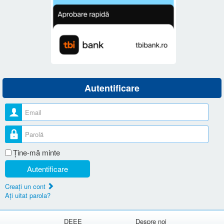
Autentificare
Nume utilizator
Parolă
Ţine-mă minte
Autentificare
Creaţi un cont
Aţi uitat parola?
DEEE
Despre noi