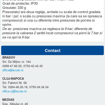
Grad de protectie: IP30
Greutate: 330 g
Presostatul are doua reglaje, ambele cu scala de control gradata
in bar / psi: o scala cu presiunea maxima (la care sa se opreasca
compresorul) si una cu diferenta intre presiunea de pornire si
oprire.
De ex: presiunea maxima se regleaza la 9 bar; diferenta de
presiune la valoarea 2 astfel incat compresorul va porni la 7 bar si
se va opri la 9 bar.
Contact
BRASOV
Str. De Mijloc nr. 164
0268-47.66.52, 0752-42.42.42
office@scule.ro
CLUJ-NAPOCA
Str. Fabricii Nr. 56
Tel. 0264-46.26.18, 0755-34.34.34
office.cj@scule.ro
MEDIAS
Sos. Sibiului nr. 45