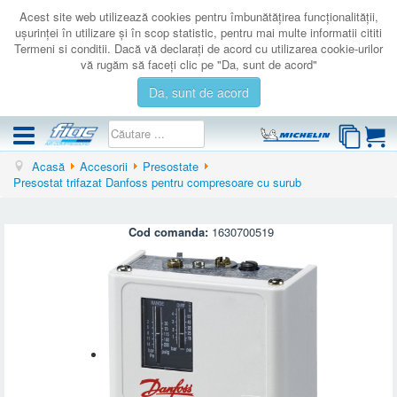
Acest site web utilizează cookies pentru îmbunătăţirea funcţionalităţii,
uşurinţei în utilizare şi în scop statistic, pentru mai multe informatii cititi
Termeni si conditii. Dacă vă declaraţi de acord cu utilizarea cookie-urilor
vă rugăm să faceţi clic pe "Da, sunt de acord"
Da, sunt de acord
Acasă
Accesorii
Presostate
COMPRESOARE
Presostat trifazat Danfoss pentru compresoare cu surub
ACCESORII
PRODUSE NOI
Cod comanda:
1630700519
LICHIDARE
SERVICE
CATALOAGE
CONTACT
AUTENTIFICARE