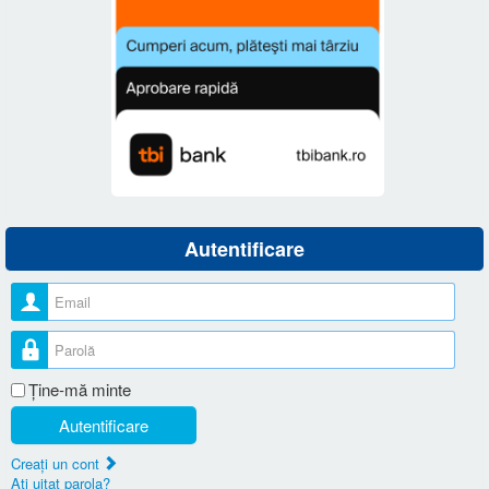
Autentificare
Nume utilizator
Parolă
Ţine-mă minte
Autentificare
Creaţi un cont
Aţi uitat parola?