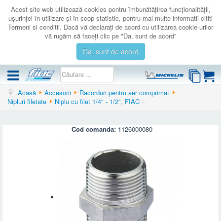
Acest site web utilizează cookies pentru îmbunătăţirea funcţionalităţii,
uşurinţei în utilizare şi în scop statistic, pentru mai multe informatii cititi
Termeni si conditii. Dacă vă declaraţi de acord cu utilizarea cookie-urilor
vă rugăm să faceţi clic pe "Da, sunt de acord"
Da, sunt de acord
Acasă
Accesorii
Racorduri pentru aer comprimat
COMPRESOARE
Nipluri filetate
Niplu cu filet 1/4" - 1/2", FIAC
ACCESORII
PRODUSE NOI
Cod comanda:
1126000080
LICHIDARE
SERVICE
CATALOAGE
CONTACT
AUTENTIFICARE