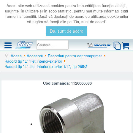
Acest site web utilizează cookies pentru îmbunătăţirea funcţionalităţii,
uşurinţei în utilizare şi în scop statistic, pentru mai multe informatii cititi
Termeni si conditii. Dacă vă declaraţi de acord cu utilizarea cookie-urilor
vă rugăm să faceţi clic pe "Da, sunt de acord"
Da, sunt de acord
Acasă
Accesorii
Racorduri pentru aer comprimat
COMPRESOARE
Racord tip "L" filet interior-exterior
Racord tip "L" filet interior-exterior 1/4", tip 265/2
ACCESORII
PRODUSE NOI
Cod comanda:
1126000036
LICHIDARE
SERVICE
CATALOAGE
CONTACT
AUTENTIFICARE