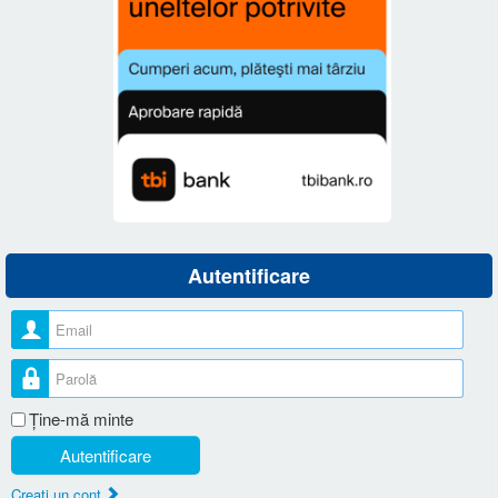
Autentificare
Nume utilizator
Parolă
Ţine-mă minte
Autentificare
Creaţi un cont