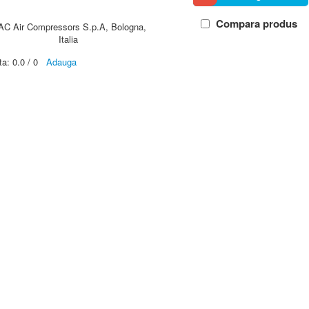
Compara produs
AC Air Compressors S.p.A, Bologna,
Italia
ta:
0.0
/
0
Adauga