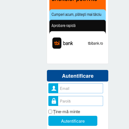
Autentificare
Nume utilizator
Parolă
Ţine-mă minte
Autentificare