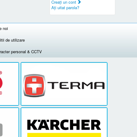
Creaţi un cont
Aţi uitat parola?
e noi
tii de utilizare
aracter personal & CCTV