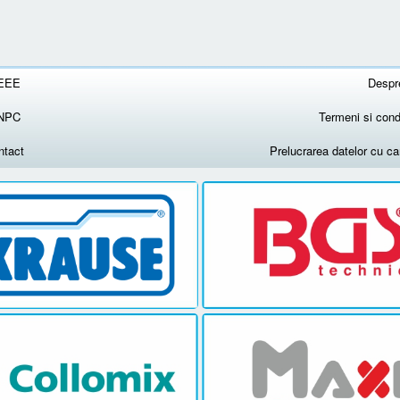
EEE
Despr
NPC
Termeni si condi
ntact
Prelucrarea datelor cu c