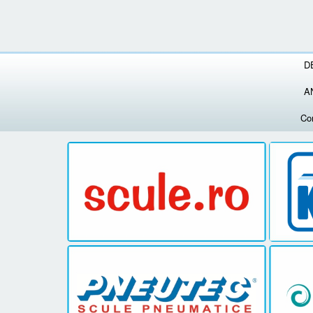
D
A
Co