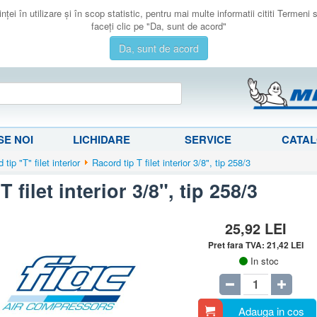
ţei în utilizare şi în scop statistic, pentru mai multe informatii cititi Termeni
faceţi clic pe "Da, sunt de acord"
Da, sunt de acord
E NOI
LICHIDARE
SERVICE
CATA
 tip "T" filet interior
Racord tip T filet interior 3/8", tip 258/3
 filet interior 3/8", tip 258/3
25,92
LEI
Pret fara TVA:
21,42
LEI
In stoc
Adauga in cos