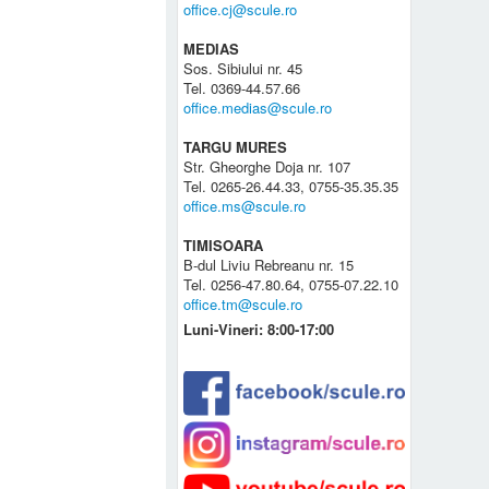
office.cj@scule.ro
MEDIAS
Sos. Sibiului nr. 45
Tel. 0369-44.57.66
office.medias@scule.ro
TARGU MURES
Str. Gheorghe Doja nr. 107
Tel. 0265-26.44.33, 0755-35.35.35
office.ms@scule.ro
TIMISOARA
B-dul Liviu Rebreanu nr. 15
Tel. 0256-47.80.64, 0755-07.22.10
office.tm@scule.ro
Luni-Vineri: 8:00-17:00