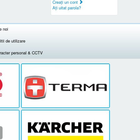
Creaţi un cont
Aţi uitat parola?
e noi
tii de utilizare
aracter personal & CCTV