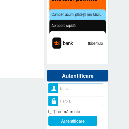
Autentificare
Nume utilizator
Parolă
Ţine-mă minte
Autentificare