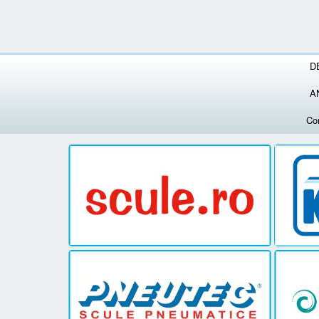
D
A
Co