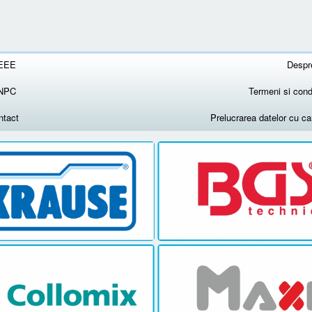
EEE
Despr
NPC
Termeni si condi
ntact
Prelucrarea datelor cu c