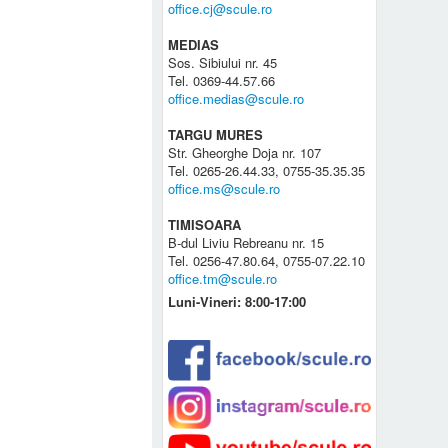
office.cj@scule.ro
MEDIAS
Sos. Sibiului nr. 45
Tel. 0369-44.57.66
office.medias@scule.ro
TARGU MURES
Str. Gheorghe Doja nr. 107
Tel. 0265-26.44.33, 0755-35.35.35
office.ms@scule.ro
TIMISOARA
B-dul Liviu Rebreanu nr. 15
Tel. 0256-47.80.64, 0755-07.22.10
office.tm@scule.ro
Luni-Vineri: 8:00-17:00