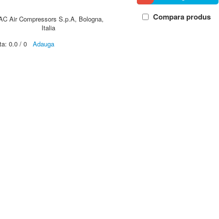
Compara produs
AC Air Compressors S.p.A, Bologna,
Italia
ta:
0.0
/
0
Adauga