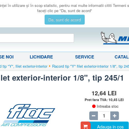
ţei în utilizare şi în scop statistic, pentru mai multe informatii cititi Termeni
faceţi clic pe "Da, sunt de acord"
Da, sunt de acord
E NOI
LICHIDARE
SERVICE
CATA
 tip "Y", filet exterior-interior
Racord tip "Y" filet exterior-interior 1/8", tip 24
let exterior-interior 1/8", tip 245/1
12,64
LEI
Pret fara TVA:
10,45
LEI
Intreaba stoc
Adauga in cos