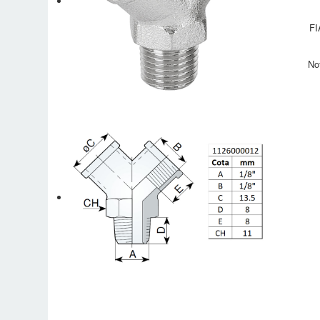
FI
No