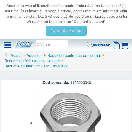
Acest site web utilizează cookies pentru îmbunătăţirea funcţionalităţii,
uşurinţei în utilizare şi în scop statistic, pentru mai multe informatii cititi
Termeni si conditii. Dacă vă declaraţi de acord cu utilizarea cookie-urilor
vă rugăm să faceţi clic pe "Da, sunt de acord"
Da, sunt de acord
Acasă
Accesorii
Racorduri pentru aer comprimat
COMPRESOARE
Reductii cu filet exterior - interior
Reductie cu filet 3/4" - 1/2", tip 270/9
ACCESORII
PRODUSE NOI
Cod comanda:
1126000048
LICHIDARE
SERVICE
CATALOAGE
CONTACT
AUTENTIFICARE