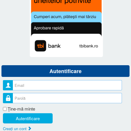
Autentificare
Nume utilizator
Parolă
Ţine-mă minte
Autentificare
Creaţi un cont