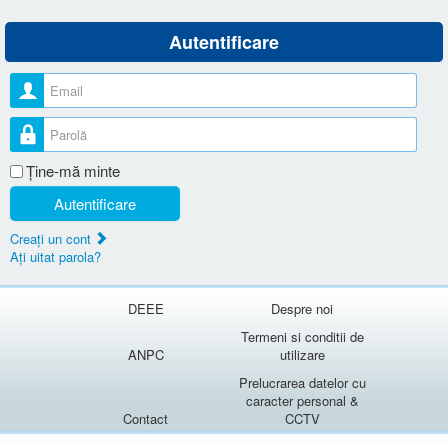
Autentificare
Nume utilizator
Parolă
Ţine-mă minte
Autentificare
Creaţi un cont
Aţi uitat parola?
DEEE
Despre noi
Termeni si conditii de
ANPC
utilizare
Prelucrarea datelor cu
caracter personal &
Contact
CCTV