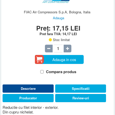
FIAC Air Compressors S.p.A, Bologna, Italia
Adauga
Preț:
17,15
LEI
Pret fara TVA:
14,17
LEI
Stoc limitat
Adauga in cos
Compara produs
Descriere
Specificatii
Producator
Review-uri
Reductie cu filet interior - exterior.
Din cupru nichelat.