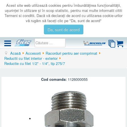
Acest site web utilizează cookies pentru îmbunătăţirea funcţionalităţii,
uşurinţei în utilizare şi în scop statistic, pentru mai multe informatii cititi
Termeni si conditii. Dacă vă declaraţi de acord cu utilizarea cookie-urilor
vă rugăm să faceţi clic pe "Da, sunt de acord"
Da, sunt de acord
Acasă
Accesorii
Racorduri pentru aer comprimat
COMPRESOARE
Reductii cu filet interior - exterior
Reductie cu filet 1/2" - 1/4", tip 275/7
ACCESORII
PRODUSE NOI
Cod comanda:
1126000055
LICHIDARE
SERVICE
CATALOAGE
CONTACT
AUTENTIFICARE